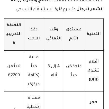
تحدد التقنية المستخدمة جودة
نتائج وتجارب زراعة
الشعر للرجال
وتسرع فترة الاستشفاء النسيجي.
التكلفة
مستوى
وقت
دقة
التقنية
التقريبي
الألم
التعافي
النحت
ة
عالية
أقلام
منخفض
4 إلى 5
جداً
تبدأ من
تشوي
جداً
أيام
(كثافة
2200€
(DHI)
مركزة)
ممتازة
حجر
(تغطية