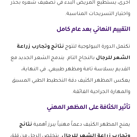
أخرى، يستطيع المريض البدء في تصفيف شعره بحذر
واختيار التسريحات المناسبة.
التقييم النهائي بعد عام كامل
تكتمل الدورة البيولوجية لتتوج
نتائج وتجارب زراعة
الشعر للرجال
بالنجاح التام. يندمج الشعر الجديد مع
القديم بسلاسة تامة ومظهر طبيعي. في النهاية،
يعكس المظهر الكثيف دقة التخطيط الطبي المسبق
والمهارة الجراحية الفائقة.
تأثير الكثافة على المظهر المهني
يمنح المظهر الكثيف دعماً مهنياً يبرز أهمية
نتائج
وتجارب زراعة الشعر للرجال
. يتخلص الرجل من قلق