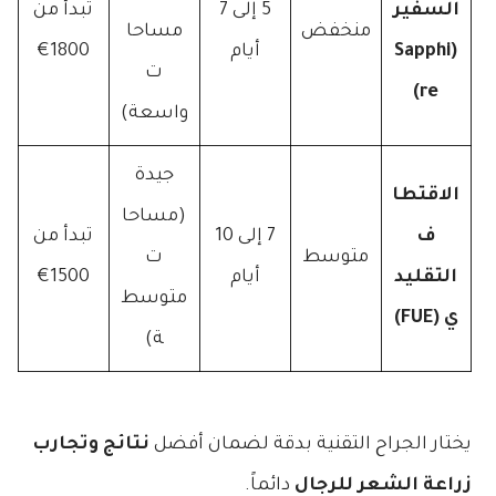
السفير
5 إلى 7
تبدأ من
منخفض
مساحا
(Sapphi
أيام
1800€
ت
re)
واسعة)
جيدة
الاقتطا
(مساحا
ف
7 إلى 10
تبدأ من
متوسط
ت
التقليد
أيام
1500€
متوسط
ي (FUE)
ة)
يختار الجراح التقنية بدقة لضمان أفضل
نتائج وتجارب
زراعة الشعر للرجال
دائماً.