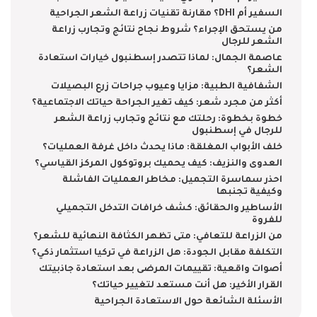
السفير أم DHI؟ مقارنة تقنيات زراعة الشعر الجراحية
من يستحق الإجراء؟ شروط نجاح نتائج وتجارب زراعة
الشعر للرجال
عاصمة الجمال: لماذا تتصدر إسطنبول خيارات استعادة
الشعر؟
الشفافية الطبية: مزايا وعيوب جراحات زرع البصيلات
أكثر من مجرد شعر: كيف تغير الجراحة حياتك الاجتماعية؟
خطوة بخطوة: رحلتك مع نتائج وتجارب زراعة الشعر
للرجال في إسطنبول
خلف الأبواب المغلقة: ماذا يحدث داخل غرفة العمليات؟
العدوى والنزيف: كيف يحميك بروتوكول المركز القياسي؟
احذر سماسرة التجميل: مخاطر العمليات الفاشلة
وكيفية تجنبها
الأساطير والحقائق: كشف خرافات التدخل التجميلي
للفروة
من الزراعة للتعافي: متى تظهر الكثافة النهائية للشعر؟
التكلفة مقابل الجودة: هل الزراعة في تركيا استثمار ذكي؟
أصوات واقعية: تقييمات المرضى بعد استعادة جاذبيتك
القرار الأخير: هل أنت مستعد لتغيير حياتك؟
الأسئلة الشائعة حول الاستعادة الجراحية