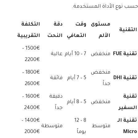
حسب نوع الأداة المستخدمة.
مستوى
وقت
دقة
التكلفة
التقنية
الألم
التعافي
النحت
التقريبية
1500€ –
تقنية FUE
منخفض
7 – 10 أيام
عالية
2200€
منخفض
1800€ –
تقنية DHI
5 – 7 أيام
فائقة
جداً
2600€
تقنية
دقيقة
1600€ –
منخفض
5 – 8 أيام
السفير
جداً
2400€
تقنية الـ
8 – 12
1400€ –
متوسط
متوسطة
Micro
يوماً
2000€