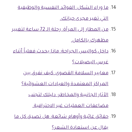
ما وراء الشكل: الفوائد النفسية والوظيفية
التي تغير مجرى حياتك.
من المطار إلى المرآة: رحلة الـ 72 ساعة لتغيير
مظهرك بالكامل.
داخل كواليس الجراحة: ماذا يحدث فعلياً أثناء
غرس البصيلات؟
معايير السلامة القصوى: كيف نفرق بين
المراكز المعتمدة والعيادات العشوائية؟
الآثار الجانبية والمخاطر: دليلك لتجنب
مضاعفات العمليات غير الاحترافية.
حقائق غائبة وأوهام شائعة: هل تصدق كل ما
يقال عن استعادة الشعر؟