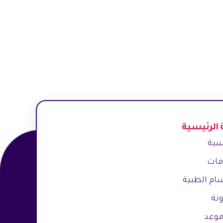
 الرئيسية
سية
مات
ام الطبية
نة
موعد