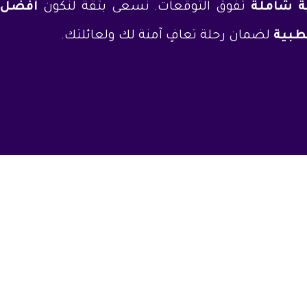
ة شاملة
تفوق التوقعات. نسعى بثقة لنكون
أفضل م
طبية
لضمان رحلة تعافٍ آمنة لك ولعائلتك.