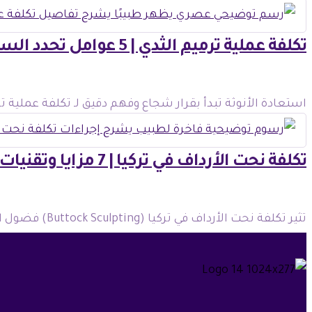
تكلفة عملية ترميم الثدي | 5 عوامل تحدد السعر النهائي
استعادة الأنوثة تبدأ بقرار شجاع وفهم دقيق لـ تكلفة عملية ترميم الثد
تكلفة نحت الأرداف في تركيا | 7 مزايا وتقنيات عالمية
تثير تكلفة نحت الأرداف في تركيا (Buttock Sculpting) فضول الباحثين عن التميز الجمالي ...