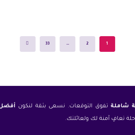
33
…
2
1
ة شاملة
تفوق التوقعات. نسعى بثقة لنكون
أفضل 
ة تعافٍ آمنة لك ولعائلتك.