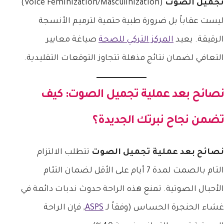
تجميل الصوت
(Voice Feminization/Masculinization)
ليست عقاباً بل ضرورة طبية حتمية لترميم الأنسجة
الرقيقة. يعيد
المركز التركي للصحة
صياغة معايير
التعافي لضمان نتائج مذهلة تتجاوز التوقعات التقليدية.
نصائح بعد عملية تجميل الصوت
: كيف
تضمن نجاح نبرتك الجديدة؟
نصائح بعد عملية تجميل الصوت
تتطلب الالتزام
التام بالصمت لمدة 7 أيام على الأقل لضمان التئام
الأحبال الصوتية. تمنع هذه الراحة حدوث ندبات دائمة في
غشاء الحنجرة الحساس (وفقاً لـ
ASPS
, فإن الراحة