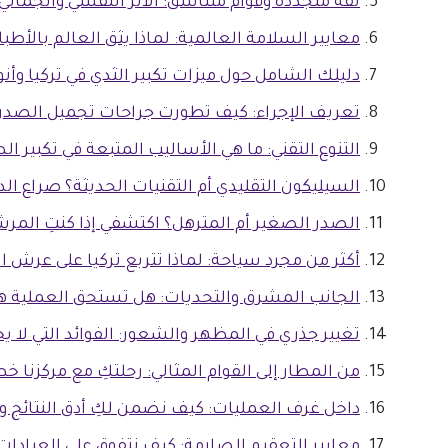
ثقة متجددة وقوام متناسق: الأثر النفسي والجمالي
معايير السلامة العالمية: لماذا يثق العالم بالأطبا
دليلك الشامل حول ميزات تكبير الثدي في تركيا وأنو
تعريف الإجراء: كيف تطورت جراحات تجميل الصدر 
التنوع التقني: ما هي الأساليب المتبعة في تكبير ال
السيليكون التقليدي أم التقنيات الحديثة؟ صراع الدق
الصدر الصغير أم المترهل؟ اكتشفي إذا كنتِ المرش
أكثر من مجرد سياحة: لماذا تتربع تركيا على عرش ا
الجانب المشرق والتحديات: هل تستحق العملية هذ
تغيير جذري في المظهر والشعور: الفوائد التي لا يخ
من المطار إلى القوام المثالي: رحلتكِ مع مركزنا 
داخل غرف العمليات: كيف نضمن لكِ أدق النتائج وأ
معايير التعقيم الصارمة: كيف نتفوق على العيادات ا