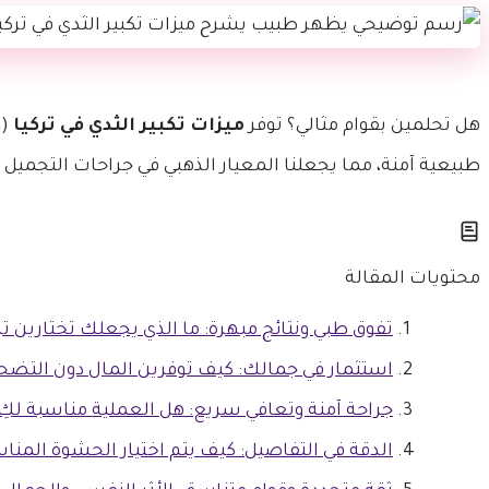
هل تحلمين بقوام مثالي؟ توفر
ميزات تكبير الثدي في تركيا
(Breast Augmentation) دقة جراحية لا تضاهى، حيث يدمج
طبيعية آمنة، مما يجعلنا المعيار الذهبي في جراحات التجميل ا
محتويات المقالة
تفوق طبي ونتائج مبهرة: ما الذي يجعلك تختارين تر
استثمار في جمالك: كيف توفرين المال دون التضحي
جراحة آمنة وتعافي سريع: هل العملية مناسبة لكِ
الدقة في التفاصيل: كيف يتم اختيار الحشوة المنا