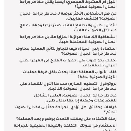
الليزر أم المشرط المجهري: أيهما يقلل مخاطر جراحة
الحبال الصوتية فعلياً؟
من هم الأشخاص الأكثر عرضة لـ مخاطر جراحة الحبال
الصوتية؟ اكتشف معاييرك.
الأمان الطبي والتكلفة: لماذا تتصدر تركيا وجهات علاج
مشاكل الصوت عالمياً؟
الشفافية الكاملة: موازنة المزايا مقابل مخاطر جراحة
الحبال الصوتية المحتملة طبياً.
استعادة رنين الحياة: كيف تتجاوز نتائج العملية مخاوف
مخاطر جراحة الحبال الصوتية؟
رحلتك نحو صوت نقي: خطوات العلاج في المركز الطبي
التركي بلا تعقيدات.
خلف الأبواب المغلقة: ماذا يحدث داخل غرفة عمليات
الأوتار الصوتية بدقة؟
بروتوكول التعقيم الصارم: سلاحنا الأول للقضاء على
مخاطر جراحة الحبال الصوتية الناتجة.
مخاطر جراحة الحبال الصوتية: الدليل الشامل
للمضاعفات وكيفية إدارتها بذكاء طبي.
خرافات وحقائق: هل تؤدي الجراحة حقاً إلى فقدان الصوت
الدائم؟
رحلة الشفاء: متى يمكنك التحدث بوضوح بعد العملية؟
الاستثمار في صوتك: التكلفة والقيمة الحقيقية للجراحة