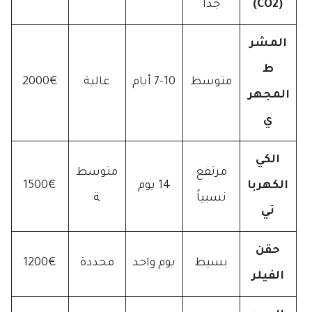
(CO2)
جداً
المشر
ط
متوسط
7-10 أيام
عالية
2000€
المجهر
ي
الكي
مرتفع
متوسط
الكهربا
14 يوم
1500€
نسبياً
ة
ئي
حقن
بسيط
يوم واحد
محددة
1200€
الفيلر