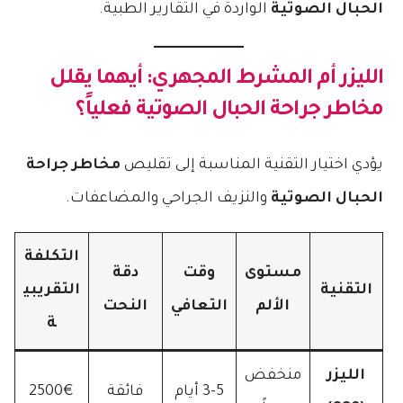
الحبال الصوتية
الواردة في التقارير الطبية.
الليزر أم المشرط المجهري: أيهما يقلل
مخاطر جراحة الحبال الصوتية
فعلياً؟
يؤدي اختيار التقنية المناسبة إلى تقليص
مخاطر جراحة
الحبال الصوتية
والنزيف الجراحي والمضاعفات.
التكلفة
مستوى
وقت
دقة
التقنية
التقريبي
الألم
التعافي
النحت
ة
الليزر
منخفض
3-5 أيام
فائقة
2500€