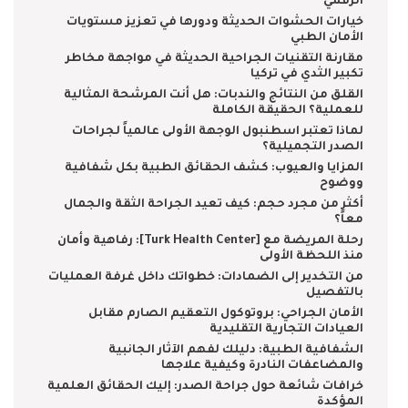
الرقمي
خيارات الحشوات الحديثة ودورها في تعزيز مستويات
الأمان الطبي
مقارنة التقنيات الجراحية الحديثة في مواجهة مخاطر
تكبير الثدي في تركيا
القلق من النتائج والندبات: هل أنت المرشحة المثالية
للعملية؟ الحقيقة الكاملة
لماذا تعتبر اسطنبول الوجهة الأولى عالمياً لجراحات
الصدر التجميلية؟
المزايا والعيوب: كشف الحقائق الطبية بكل شفافية
ووضوح
أكثر من مجرد حجم: كيف تعيد الجراحة الثقة والجمال
معاً؟
رحلة المريضة مع [Turk Health Center]: رفاهية وأمان
منذ اللحظة الأولى
من التخدير إلى الضمادات: خطواتك داخل غرفة العمليات
بالتفصيل
الأمان الجراحي: بروتوكول التعقيم الصارم مقابل
العيادات التجارية التقليدية
الشفافية الطبية: دليلك لفهم الآثار الجانبية
والمضاعفات النادرة وكيفية علاجها
خرافات شائعة حول جراحة الصدر: إليك الحقائق العلمية
المؤكدة