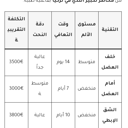
من
مخاطر تكبير الثدي في تركيا
بفاعلية طبية.
التكلفة
مستوى
وقت
دقة
التقنية
التقريبي
الألم
التعافي
النحت
ة
خلف
عالية
متوسط
14 يوم
3500€
العضل
جداً
أمام
متوسط
منخفض
7 أيام
3000€
العضل
ة
الشق
منخفض
10 أيام
عالية
3800€
الإبطي