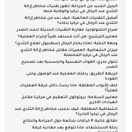
الجيل الجديد من الجراحة: تطور تقنيات مخاطر إزالة
التثدي عند الرجال في تركيا والوقاية منها
أفضل التقنيات العالمية: كيف نحد من مخاطر إزالة
التثدي عند الرجال في تركيا بذكاء؟
صراع التكنولوجيا: مقارنة التقنيات الحديثة لنحت الصدر
معايير الترشيح: هل أنت مستعد طبياً لإجراء العملية؟
وجهة النخبة: لماذا يختار الرجال إسطنبول لعلاج التثدي؟
ميزان الشفافية: المميزات مقابل مخاطر إزالة التثدي
عند الرجال في تركيا المحتملة
تحول جذري: الفوائد النفسية والجسدية بعد تصحيح
الصدر
خريطة الطريق: رحلتك العلاجية منذ الوصول وحتى
العودة
خلف الأبواب المغلقة: ماذا يحدث داخل غرفة العمليات
فعلياً؟
معايير السلامة: بروتوكول التعقيم في مركزنا مقابل
العيادات الأخرى
الشفافية المطلقة: كيف نتجنب مخاطر إزالة التثدي عند
الرجال في تركيا النادرة؟
حقائق غائبة: 8 خرافات شائعة حول الجراحة والنتائج
رحلة الاستشفاء: ماذا تتوقع بعد مغادرة غرفة