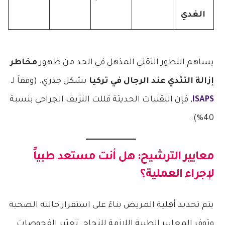
الغدي
يساهم التطور التقني المذهل في الحد من ظهور
مخاطر
إزالة التثدي عند الرجال في تركيا
بشكل جذري. (وفقاً لـ
ISAPS
, فإن التقنيات الحديثة قللت النزيف الجراحي بنسبة
40%).
معايير الترشيح: هل أنت مستعد طبياً
لإجراء العملية؟
يتم تحديد أهلية المريض بناءً على استقرار حالته الصحية
وتوفر المعايير الطبية اللازمة للنجاح. تعتبر الفحوصات