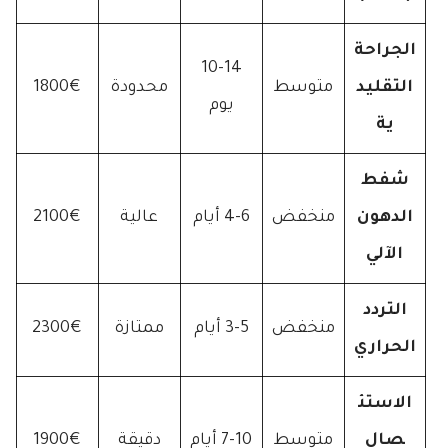
الجراحة
10-14
التقليد
متوسط
محدودة
1800€
يوم
ية
شفط
الدهون
منخفض
4-6 أيام
عالية
2100€
الآلي
التردد
منخفض
3-5 أيام
ممتازة
2300€
الحراري
الاستئ
صال
متوسط
7-10 أيام
دقيقة
1900€