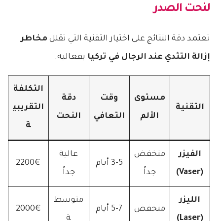
لنحت الصدر
تعتمد دقة النتائج على اختيار التقنية التي تقلل
مخاطر
إزالة التثدي عند الرجال في تركيا
بفعالية.
التكلفة
مستوى
وقت
دقة
التقنية
التقريبي
الألم
التعافي
النحت
ة
الفيزر
منخفض
عالية
3-5 أيام
2200€
(Vaser)
جداً
جداً
الليزر
متوسط
منخفض
5-7 أيام
2000€
(Laser)
ة