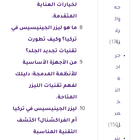
لخيارات العناية
جه
المتقدمة.
وال
ما هو ليزر الجينيسيس في
رق
تركيا؟ وكيف تطورت
بة
(171)
تقنيات تجديد الجلد؟
جر
من الأجهزة الأساسية
اح
للأنظمة المدمجة: دليلك
ة
لفهم تقنيات الليزر
الت
المتاحة.
ج
ليزر الجينيسيس في تركيا
مي
أم الفراكشنال؟ اكتشف
ل
(150)
التقنية المناسبة
ش