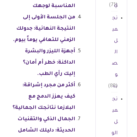
ي
(71)
المناسبة لوجهك
من الجلسة الأولى إلى
تج
النتيجة النهائية: جدولك
مي
الزمني للتعافي يوماً بيوم.
ل
أجهزة الليزر والبشرة
ال
الداكنة: خطر أم أمان؟
ص
إليك رأي الطب.
و
أكثر من مجرد إشراقة:
ت
(89)
كيف يعزز الدمج مع
تج
البلازما نتائجك الجمالية؟
مي
الجمال الذكي والتقنيات
ل
الحديثة: دليلك الشامل
الو