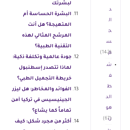
لبشرتك
د
البشرة الحساسة أم
ال
المتهيجة؟ هل أنت
ج
المرشح المثالي لهذه
س
التقنية الطبية؟
م
(142)
جودة عالمية وتكلفة ذكية:
ش
لماذا تتصدر إسطنبول
ف
خريطة التجميل الطبي؟
ط
الفوائد والمخاطر: هل ليزر
الد
الجينيسيس في تركيا آمن
هو
تماماً كما يشاع؟
ن
(67)
أكثر من مجرد شكل: كيف