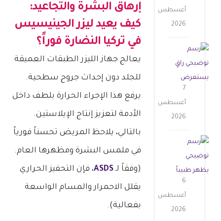
ا
إرهاق البشرة والتجاعيد:
ت
أغسطس
ت
د
كيف يعيد
ليزر الجينيسيس
2026
ت
ل
في تركيا
النضارة فوراً؟
و
ي
ش
س
يعالج جهاز الليزر الطبقات العميقة
ة
د
ي
ف
ا
للجلد دون إحداث جروح سطحية.
ع
ي
ل
7
ف
يرفع هذا الإجراء الحرارة بلطف داخل
ت
ع
ت
أغسطس
ر
ي
الأدمة لتعزيز إنتاج الإيلاستين.
ح
2026
ك
و
ة
بالتالي، يلاحظ المريض تحسناً فورياً
ي
ن
ا
ت
ا
ا
في ملمس البشرة ومظهرها العام.
ل
ج
|
ل
ع
م
(وفقاً لـ
ASDS
، فإن التحفيز الحراري
3
م
ي
ي
6
ب
ج
يقلل الاحمرار والمسام الواسعة
ن
ل
ا
ه
أغسطس
|
ا
بفعالية).
ق
د
2026
5
ل
ا