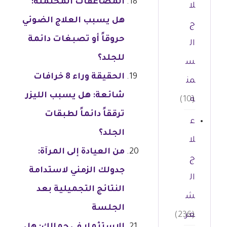
المضاعفات المحتملة:
لا
هل يسبب العلاج الضوئي
ج
حروقاً أو تصبغات دائمة
ال
للجلد؟
س
الحقيقة وراء 8 خرافات
من
شائعة: هل يسبب الليزر
ة
(10)
ترققاً دائماً لطبقات
ع
الجلد؟
لا
من العيادة إلى المرآة:
ج
جدولك الزمني لاستدامة
ال
النتائج التجميلية بعد
ش
الجلسة
عر
(236)