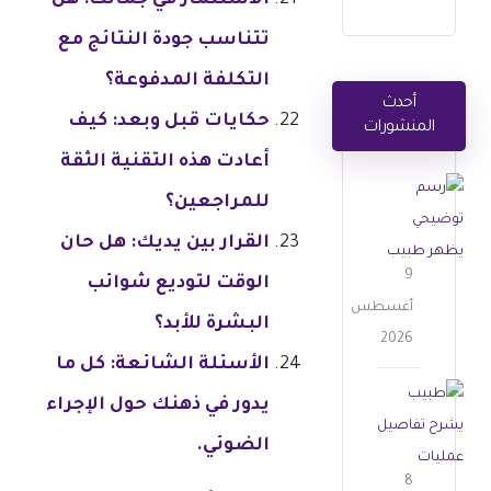
الاستثمار في جمالك: هل
تتناسب جودة النتائج مع
التكلفة المدفوعة؟
أحدث
حكايات قبل وبعد: كيف
المنشورات
أعادت هذه التقنية الثقة
ش
للمراجعين؟
د
ا
القرار بين يديك: هل حان
ل
9
الوقت لتوديع شوائب
أ
أغسطس
ج
البشرة للأبد؟
2026
ف
الأسئلة الشائعة: كل ما
ا
ع
ن
يدور في ذهنك حول الإجراء
م
ا
الضوئي.
ل
ل
ي
8
م