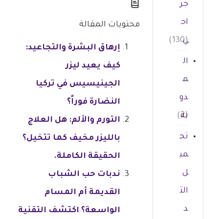
جر
اح
محتويات المقالة
ي
(130)
إرهاق البشرة والتجاعيد:
ال
كيف يعيد ليزر
م
الجينيسيس في تركيا
دو
النضارة فوراً؟
نة
(2)
التورم والألم: هل العلاج
تج
بالليزر مخيف كما تتخيل؟
مي
الحقيقة الكاملة.
ل
ندبات حب الشباب
الث
القديمة أم المسام
د
الواسعة؟ اكتشف التقنية