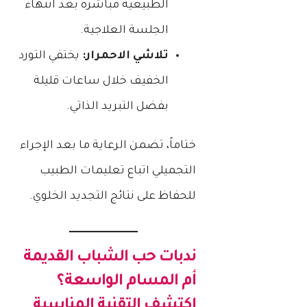
الطبيعية مباشرة بعد انتهاء
ة
ر
ل
ل
ه
ج
ب
الجلسة العلاجية.
ي
ع
ا
د
ح
ة
ي
ي
تلاشي الاحمرار:
يختفي التورد
ا
ق
و
ف
ي
الخفيف خلال ساعات قليلة
ن
و
ق
ش
|
بفضل التبريد الذاتي.
ي
ا
5
ة
ب
أ
|
ختاماً، تضمن الرعاية ما بعد الإجراء
ة
س
7
و
ر
التجميلي اتباع تعليمات الطبيب
خ
ج
ا
ط
للحفاظ على نتائج التجديد الخلوي.
ذ
ر
و
ا
ط
ا
ب
ب
ت
ة
ي
ندبات حب الشباب القديمة
ل
ة
أم المسام الواسعة؟
ل
ل
ج
اكتشف التقنية المناسبة
ن