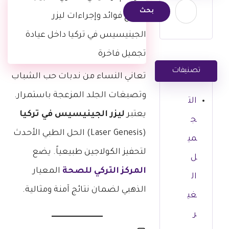
تصنيفات
تعاني النساء من ندبات حب الشباب
وتصبغات الجلد المزعجة باستمرار.
الت
يعتبر
ليزر الجينيسيس في تركيا
ج
(Laser Genesis) الحل الطبي الأحدث
مي
لتحفيز الكولاجين طبيعياً. يضع
ل
المركز التركي للصحة
المعيار
ال
الذهبي لضمان نتائج آمنة ومثالية.
غي
ر