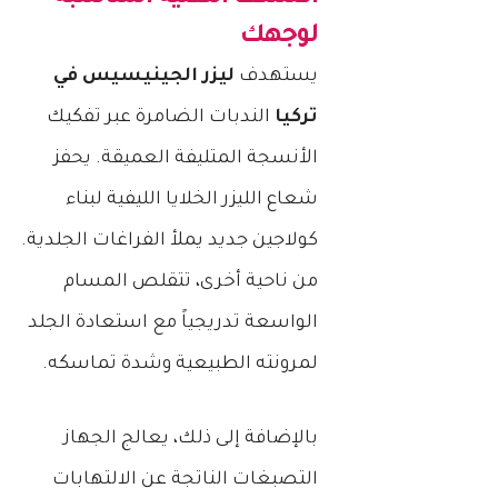
م
ت
لوجهك
ا
ا
ل
يستهدف
ليزر الجينيسيس في
ئ
ج
تركيا
الندبات الضامرة عبر تفكيك
ت
الأنسجة المتليفة العميقة. يحفز
ف
و
شعاع الليزر الخلايا الليفية لبناء
ق
كولاجين جديد يملأ الفراغات الجلدية.
ا
ل
من ناحية أخرى، تتقلص المسام
ت
الواسعة تدريجياً مع استعادة الجلد
و
ق
لمرونته الطبيعية وشدة تماسكه.
ع
ا
بالإضافة إلى ذلك، يعالج الجهاز
ت
التصبغات الناتجة عن الالتهابات