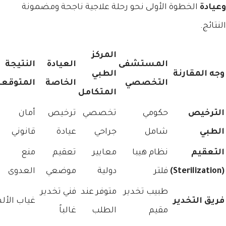
وعيادة
الخطوة الأولى نحو رحلة علاجية ناجحة ومضمونة
النتائج.
المركز
المستشفى
العيادة
النتيجة
وجه المقارنة
الطبي
التخصصي
الخاصة
المتوقعة
المتكامل
الترخيص
حكومي
تخصصي
ترخيص
أمان
الطبي
شامل
جراحي
عيادة
قانوني
التعقيم
نظام هيبا
معايير
تعقيم
منع
(Sterilization)
فلتر
دولية
موضعي
العدوى
طبيب تخدير
متوفر عند
فني تخدير
فريق التخدير
غياب الألم
مقيم
الطلب
غالباً