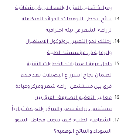
وعيادة: تحليل المزايا والمخاطر بكل شفافية
نتائج تتخطى التوقعات: الفوائد المتكاملة
لزراعة الشعر في بيئة احترافية
رحلتك نحو التغيير: بروتوكول الاستقبال
والرعاية في مؤسستنا الطبية
داخل غرفة العمليات: الخطوات التقنية
لضمان نجاح استزراع البصيلات بعد فهم
فرق بين مستشفى زراعة شعر ومركز وعيادة
معايير التعقيم الصارمة: الفرق بين
مستشفى زراعة شعر والمركز والعيادة تجارياً
الشفافية الطبية: كيف تتجنب مخاطر السوق
السوداء والنتائج الوهمية؟