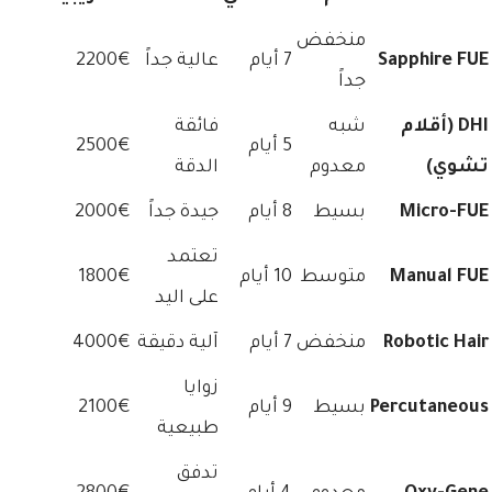
منخفض
Sapphire FUE
7 أيام
عالية جداً
2200€
جداً
DHI (أقلام
شبه
فائقة
5 أيام
2500€
تشوي)
معدوم
الدقة
Micro-FUE
بسيط
8 أيام
جيدة جداً
2000€
تعتمد
Manual FUE
متوسط
10 أيام
1800€
على اليد
Robotic Hair
منخفض
7 أيام
آلية دقيقة
4000€
زوايا
Percutaneous
بسيط
9 أيام
2100€
طبيعية
تدفق