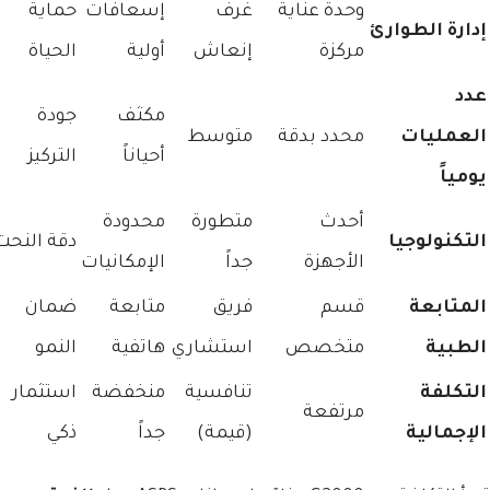
وحدة عناية
غرف
إسعافات
حماية
إدارة الطوارئ
مركزة
إنعاش
أولية
الحياة
عدد
مكثف
جودة
العمليات
محدد بدقة
متوسط
أحياناً
التركيز
يومياً
أحدث
متطورة
محدودة
التكنولوجيا
دقة النحت
الأجهزة
جداً
الإمكانيات
المتابعة
قسم
فريق
متابعة
ضمان
الطبية
متخصص
استشاري
هاتفية
النمو
التكلفة
تنافسية
منخفضة
استثمار
مرتفعة
الإجمالية
(قيمة)
جداً
ذكي