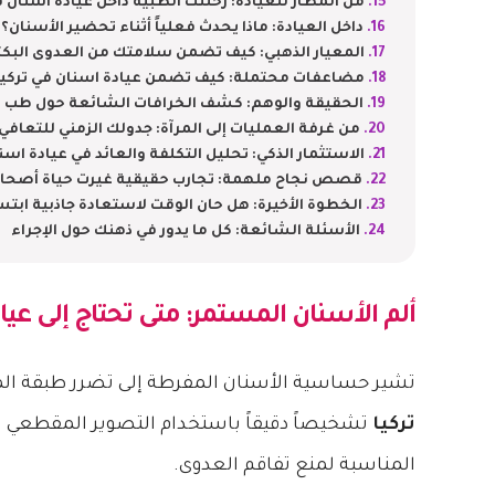
من المطار للعيادة: رحلتك الطبية داخل عيادة اسنان
داخل العيادة: ماذا يحدث فعلياً أثناء تحضير الأسنان؟
المعيار الذهبي: كيف تضمن سلامتك من العدوى البكت
مضاعفات محتملة: كيف تضمن عيادة اسنان في تركيا أ
الحقيقة والوهم: كشف الخرافات الشائعة حول طب ا
من غرفة العمليات إلى المرآة: جدولك الزمني للتعافي ي
الاستثمار الذكي: تحليل التكلفة والعائد في عيادة اسن
قصص نجاح ملهمة: تجارب حقيقية غيرت حياة أصحاب
الخطوة الأخيرة: هل حان الوقت لاستعادة جاذبية ابت
الأسئلة الشائعة: كل ما يدور في ذهنك حول الإجراء
ألم الأسنان المستمر: متى تحتاج إلى
عيا
تشير حساسية الأسنان المفرطة إلى تضرر طبقة المي
تركيا
تشخيصاً دقيقاً باستخدام التصوير المقطعي ثلا
المناسبة لمنع تفاقم العدوى.