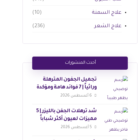
علاج السمنة
(10)
علاج الشعر
(236)
أحدث المنشورات
تجميل الجفون المترهلة
وراثياً | 7 فوائد هامة ومؤكدة
6 أغسطس 2026
شد ترهلات الجفن بالليزر | 5
مميزات لعيون أكثر شباباً
5 أغسطس 2026