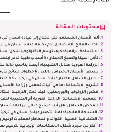
الرعاية وسلامة المرضى.
محتويات المقالة
ألم الأسنان المستمر: متى تحتاج إلى عيادة اسنان في تر
باقات العلاج الاقتصادي: كم تكلفة عيادة اسنان في ترك
الابتسامة الرقمية: كيف ترسم التكنولوجيا شكل أسنا
تآكل المينا وتصبغ الأسنان: 5 أسباب طبية تدمر ابتسامتك
الزراعة الفورية مقابل التقليدية: أيهما يناسب حالة ع
تبييض الأسنان الاحترافي بالليزر: 6 خطوات لنتائج تدوم طويلاً
الدليل الشامل لاختيار عيادة اسنان في تركيا بدقة متنا
تشريح الابتسامة: ما هي آليات تجميل وزراعة الأسنان 
قشور الزركونيا والبورسلين: كيف تختار التركيبة المثال
تصميم الابتسامة: الزراعة الفورية أم التقليدية لتع
الفحص الشامل: هل أنت مرشح مثالي لزراعة الأسنان
السياحة العلاجية: لماذا تتصدر عيادة اسنان في تركيا
الشفافية الطبية: الفوائد والمخاطر لعمليات ترميم 
أكثر من مجرد شكل: الانعكاسات الإيجابية لترميم ص