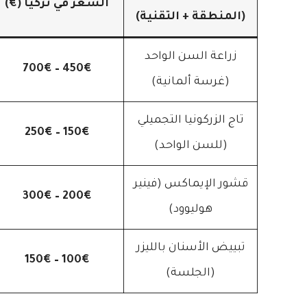
السعر في تركيا (€)
(المنطقة + التقنية)
زراعة السن الواحد
450€ – 700€
(غرسة ألمانية)
تاج الزركونيا التجميلي
150€ – 250€
(للسن الواحد)
قشور الإيماكس (فينير
200€ – 300€
هوليوود)
تبييض الأسنان بالليزر
100€ – 150€
(الجلسة)