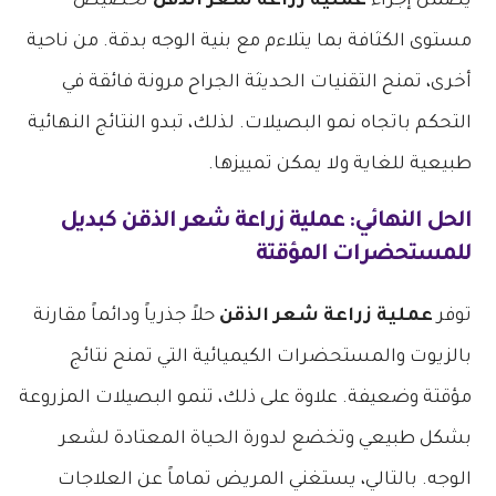
يضمن إجراء
عملية زراعة شعر الذقن
تخصيص
مستوى الكثافة بما يتلاءم مع بنية الوجه بدقة. من ناحية
أخرى، تمنح التقنيات الحديثة الجراح مرونة فائقة في
التحكم باتجاه نمو البصيلات. لذلك، تبدو النتائج النهائية
طبيعية للغاية ولا يمكن تمييزها.
الحل النهائي:
عملية زراعة شعر الذقن
كبديل
للمستحضرات المؤقتة
توفر
عملية زراعة شعر الذقن
حلاً جذرياً ودائماً مقارنة
بالزيوت والمستحضرات الكيميائية التي تمنح نتائج
مؤقتة وضعيفة. علاوة على ذلك، تنمو البصيلات المزروعة
بشكل طبيعي وتخضع لدورة الحياة المعتادة لشعر
الوجه. بالتالي، يستغني المريض تماماً عن العلاجات