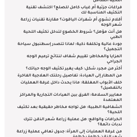
اللحية الشامل
فراغات جزئية أم غياب كامل للصلع؟ اكتشف تقنية
التكثيف المناسبة لك
أقلام تشوي أم شفرات الياقوت؟ مقارنة تقنيات زراعة
شعر الوجه
هل أنت مؤهل؟ شروط الخضوع لتدخل تكثيف اللحية
الطبي
جودة عالية وتكلفة ذكية: لماذا تتصدر إسطنبول سياحة
التجميل؟
المزايا والمخاطر: تقييم شفاف لنتائج ترميم الوجه
الجراحي
أكثر من مجرد شكل: كيف يغير تكثيف الوجه حياتك؟
من المطار إلى العيادة: تفاصيل رحلتك العلاجية الفاخرة
خلف الأبواب المغلقة: ماذا يحدث داخل غرفة العمليات
بالتفصيل؟
معايير السلامة: الفرق بين العيادات التجارية والمراكز
المعتمدة
الشفافية الطبية: هل تواجه مخاطر حقيقية بعد تكثيف
اللحية؟
الخرافات والواقع: هل عملية زراعة شعر الذقن تترك
ندبات دائمة؟
من غرفة العمليات إلى المرآة: جدول تعافي عملية زراعة