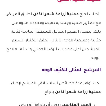
تكثيف اللحية الطبي
يتطلب نجاح
عملية زراعة شعر الذقن
تطابق المريض
مع معايير صحية وجسدية دقيقة ومحددة. علاوة على
ذلك، يضمن التقييم الشامل للمنطقة المانحة كثافة
مثالية وطبيعية للوجه. بالتالي، يحقق الاختيار السليم
للمرشحين أعلى معدلات الرضا الجمالي والدائم لملامح
الوجه.
المرشح المثالي لتكثيف الوجه
يجب توافر عدة خصائص أساسية في المرشح لإجراء
عملية زراعة شعر الذقن
بنجاح.
العمر المناسب:
يجب أن يتجاوز المريض