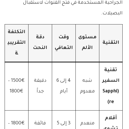
الجراحية المستخدمة في فتح القنوات لاستقبال
البصيلات.
التكلفة
مستوى
وقت
دقة
التقنية
التقريبي
الألم
التعافي
النحت
ة
تقنية
السفير
شبه
4 إلى 6
دقيقة
1500€ –
(Sapphi
معدوم
أيام
جداً
1800€
re)
أقلام
منعدم
3 إلى 5
فائقة
1800€ –