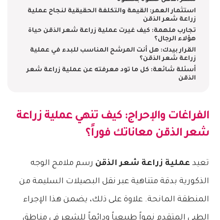
شعر الذقن خطوة بخطوة
استثمار العمر: القيمة والتكلفة الحقيقية لنجاح عملية
زراعة شعر الذقن
تجارب ملهمة: كيف غيرت عملية زراعة شعر الذقن حياة
هؤلاء الرجال؟
القرار بيدك: هل أنت المرشح المناسب للبدء في عملية
زراعة شعر الذقن؟
أسئلة شائعة: كل ما تود معرفته عن عملية زراعة شعر
الذقن
الفراغات والإحراج: كيف تنهي
عملية زراعة
شعر الذقن
معاناتك فوراً؟
تعيد
عملية زراعة شعر الذقن
رسم ملامح الوجه
الذكورية بدقة متناهية عبر نقل البصيلات السليمة من
المنطقة المانحة. علاوة على ذلك، يضمن هذا الإجراء
الطبي المتقدم نمواً طبيعياً ودائماً للشعر في مناطق