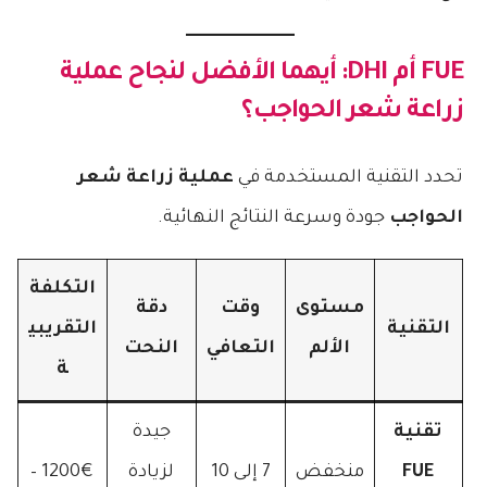
FUE أم DHI: أيهما الأفضل لنجاح
عملية
زراعة شعر الحواجب
؟
تحدد التقنية المستخدمة في
عملية زراعة شعر
الحواجب
جودة وسرعة النتائج النهائية.
التكلفة
مستوى
وقت
دقة
التقنية
التقريبي
الألم
التعافي
النحت
ة
تقنية
جيدة
FUE
منخفض
7 إلى 10
لزيادة
1200€ –