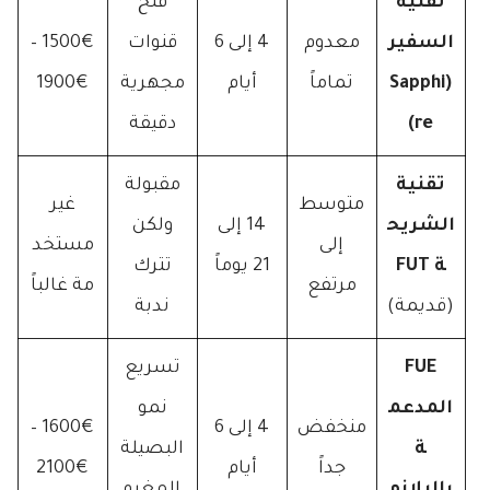
تقنية
فتح
السفير
معدوم
4 إلى 6
قنوات
1500€ –
(Sapphi
تماماً
أيام
مجهرية
1900€
re)
دقيقة
تقنية
مقبولة
متوسط
غير
الشريح
14 إلى
ولكن
إلى
مستخد
ة FUT
21 يوماً
تترك
مرتفع
مة غالباً
(قديمة)
ندبة
FUE
تسريع
المدعم
نمو
منخفض
4 إلى 6
1600€ –
ة
البصيلة
جداً
أيام
2100€