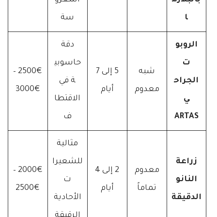
بالبلازم
المغرو
ا
سة
الروبو
دقة
ت
حاسوبي
شبه
5 إلى 7
2500€ –
الجراح
ة في
معدوم
أيام
3000€
ي
الاقتطا
ARTAS
ف
مثالية
زراعة
للشعيرا
معدوم
2 إلى 4
2000€ –
النانو
ت
تماماً
أيام
2500€
الدقيقة
الأحادية
الرقيقة