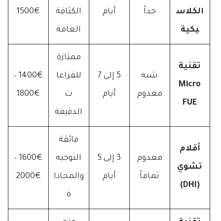
الكلاس
جداً
أيام
الكثافة
1500€
يكية
العامة
ممتازة
تقنية
شبه
5 إلى 7
للفراغا
1400€ –
Micro
معدوم
أيام
ت
1800€
FUE
الدقيقة
فائقة
أقلام
معدوم
3 إلى 5
التوجيه
1600€ –
تشوي
تماماً
أيام
والمحاذا
2000€
(DHI)
ة