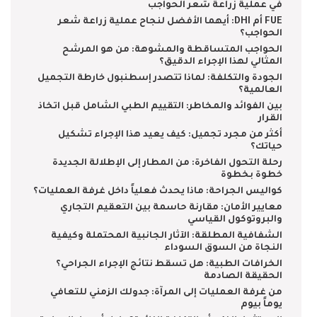
في عملية زراعة شعر الحواجب
FUE أم DHI: أيهما الأفضل لنجاح عملية زراعة شعر
الحواجب؟
الحواجب المتساقطة والمشوهة: من هو المرشح
المثالي لهذا الإجراء الدقيق؟
الجودة والتكلفة: لماذا تتصدر إسطنبول خارطة التجميل
العالمية؟
بين الفوائد والمخاطر: التقييم الطبي الشامل قبل اتخاذ
القرار
أكثر من مجرد تجميل: كيف يعيد هذا الإجراء تشكيل
حياتك؟
رحلة التحول الفاخرة: من المطار إلى الإطلالة الجديدة
خطوة بخطوة
كواليس الجراحة: ماذا يحدث فعلياً داخل غرفة العمليات؟
معايير الأمان: مقارنة حاسمة بين التعقيم التجاري
والبروتوكول القياسي
الشفافية المطلقة: الآثار الجانبية المحتملة وكيفية
النجاة من السوق السوداء
الخرافات الطبية: هل تسقط نتائج الإجراء الجراحي؟
الحقيقة الصادمة
من غرفة العمليات إلى المرآة: جدولك الزمني للتعافي
يوماً بيوم