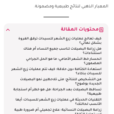
المعيار الذهبي لنتائج طبيعية ومضمونة.
محتويات المقالة
كيف تعالج عمليات زرع الشعر للسيدات ترقق الفروة
بشكل نهائي؟
هل زراعة البصيلات تناسب جميع النساء أم هناك
استثناءات؟
انحسار خط الشعر الأمامي: ما هو الحل الجراحي
المضمون؟
استعادة الكثافة دون حلاقة: كيف تتم عمليات زرع الشعر
للسيدات بذكاء؟
من التشخيص للنتائج: متى تلاحظين نمو البصيلات
الجديدة بوضوح؟
تساقط البصيلات بعد الجراحة: هل هو خطر أم استجابة
طبيعية؟
التقنيات الحديثة في عمليات زرع الشعر للسيدات: أيها
الأنسب لحالتك؟
زراعة البصيلات النسائية: علاج تجميلي أم ضرورة طبية