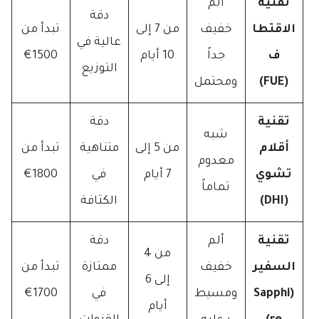
تقنية
ألم
دقة
الاقتطا
خفيف
من 7 إلى
تبدأ من
عالية في
ف
جداً
10 أيام
1500€
التوزيع
(FUE)
ومحتمل
تقنية
دقة
شبه
أقلام
من 5 إلى
متناهية
تبدأ من
معدوم
تشوي
7 أيام
في
1800€
تماماً
(DHI)
الكثافة
تقنية
ألم
دقة
من 4
السفير
خفيف
ممتازة
تبدأ من
إلى 6
(Sapphi
ومسيط
في
1700€
أيام