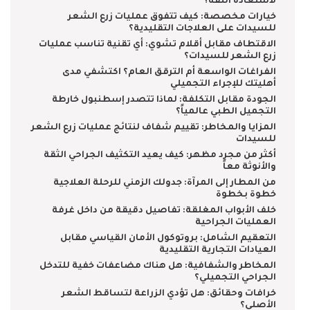
لاستعادة الثقة؟
خيارات مخصصة: كيف تتفوق عمليات زرع الشعر
للسيدات على العلاجات التقليدية؟
الاقتطاف مقابل أقلام تشوي: أي تقنية تناسب عمليات
زرع الشعر للسيدات؟
الفراغات الواسعة أم الترقق العام؟ اكتشفي مدى
أهليتك للإجراء التجميلي
الجودة مقابل التكلفة: لماذا تتصدر إسطنبول خارطة
التجميل الطبي عالمياً؟
المزايا والمخاطر: تقييم شفاف لنتائج عمليات زرع الشعر
للسيدات
أكثر من مجرد مظهر: كيف يعيد التكثيف الجراحي الثقة
والأنوثة معاً
من المطار إلى المرآة: جدولك الزمني للرحلة العلاجية
خطوة بخطوة
خلف الأبواب المغلقة: تفاصيل دقيقة من داخل غرفة
العمليات الجراحية
التعقيم الشامل: بروتوكول الأمان القياسي مقابل
العيادات التجارية التقليدية
المخاطر والشفافية: هل هناك مضاعفات خفية للتدخل
الجراحي التجميلي؟
خرافات وحقائق: هل تؤدي الزراعة لتساقط الشعر
الأصلي؟