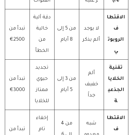
re)
ر عليه
القنوات
الاقتطا
دقة آلية
ف
لا يوجد
من 5 إلى
خالية
تبدأ من
الروبوت
ألم يذكر
8 أيام
من
2500€
ي
الخطأ
تقنية
تجديد
ألم
الخلايا
من 3 إلى
حيوي
تبدأ من
خفيف
الجذعي
5 أيام
ممتاز
3000€
جداً
ة
للخلايا
الاقتطا
إخفاء
شبه
من 4
ف
تام
تبدأ من
معدوم
إلى 6