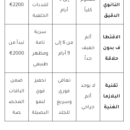
النانوي
للندبات
2200€
كلياً
أيام
الدقيق
الخلفية
سرية
الاقتطا
ألم
من 6 إلى
تامة
تبدأ من
ف بدون
خفيف
9 أيام
ومظهر
2000€
حلاقة
جداً
طبيعي
تعافي
تحفيز
ضمن
تقنية
لا يوجد
فوري
قوي
الباقات
البلازما
ألم
وسريع
لنمو
المخص
الغنية
جراحي
للجلد
البصيلة
صة