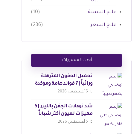
علاج السمنة
(10)
علاج الشعر
(236)
أحدث المنشورات
تجميل الجفون المترهلة
وراثياً | 7 فوائد هامة ومؤكدة
6 أغسطس 2026
شد ترهلات الجفن بالليزر | 5
مميزات لعيون أكثر شباباً
5 أغسطس 2026