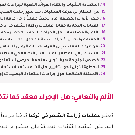
استعادة الشباب والثقة: الفوائد الخفية لجراحات تع
من المطار إلى غرفة العمليات: خط سير رحلتك العلاجية
خلف الأبواب المغلقة: ماذا يحدث فعلياً داخل غرفة ال
العيادات التجارية مقابل عمليات زراعة الشعر في تركيا
الألم والمضاعفات: هل الجراحة التجميلية خطيرة كم
الحقيقة والخيال: 8 خرافات شائعة حول تدخلات استعادة البصيلات التجميلية.
من غرفة العمليات إلى المرآة: جدولك الزمني للتعافي ي
الاستثمار في المظهر: لماذا تعتبر التكلفة في إسطن
قصص نجاح حقيقية: تجارب ملهمة لمرضى استعادوا
الخطوة الأولى نحو التغيير: هل أنت مستعد لاستعاد
الأسئلة الشائعة حول جراحات استعادة البصيلات: إج
الألم والتعافي: هل الإجراء معقد كما تتخ
تعتبر
عمليات زراعة الشعر في تركيا
تدخلاً جراحيا
المريض. تعتمد التقنيات الحديثة على استخراج البص