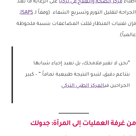
أطباء
مركز الصحة والعلاج في تركيا
على الرعاية ما بعد
الجراحة لتقليل التورم وتسريع الشفاء. (وفقاً لـ
ISAPS
,
فإن تقنيات المنظار قللت المضاعفات بنسبة ملحوظة
عالمياً).
“نحن لا نغير ملامحك، بل نعيد إحياء شبابها
بتناغم دقيق، لتبدو النتيجة طبيعية تماماً.” – كبير
الجراحين في
المركز الطبي التركي
من غرفة العمليات إلى المرآة: جدولك