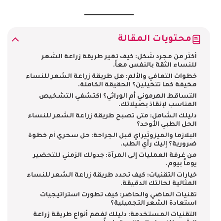
محتويات المقالة
أكثر من مجرد شكل: كيف تغير طريقة زراعة الشعر
للنساء الثقة بالنفس معاً.
خطوات التعافي والألم: هل طريقة زراعة الشعر للنساء
مخيفة كما تتخيلين؟ الحقيقة الكاملة.
التساقط الهرموني أم الوراثي؟ اكتشفي التشخيص
المناسب لإنقاذ بصيلاتك.
دليلك الشامل: متى تصبح طريقة زراعة الشعر للنساء
الحل الطبي الأوحد؟
البلازما والميزوثيراي قبل الجراحة: حل سحري أم خطوة
ضرورية؟ إليك رأي الطب.
من غرفة العمليات إلى المرآة: جدولك الزمني للتحضير
يوماً بيوم.
خيارات التقنيات: كيف تحدد طريقة زراعة الشعر للنساء
المثالية لحالتك الدقيقة.
تقنيات الماضي والحاضر: كيف تطورت استراتيجيات
استعادة الشعر التجميلية؟
التقنيات المستخدمة: دليلك لفهم أنواع طريقة زراعة