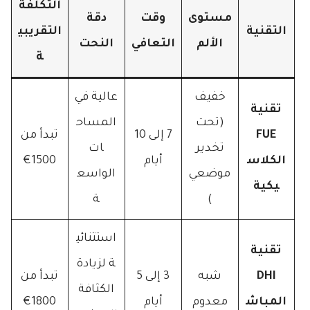
التكلفة
مستوى
وقت
دقة
التقنية
التقريبي
الألم
التعافي
النحت
ة
خفيف
عالية في
تقنية
(تحت
المساح
FUE
7 إلى 10
تبدأ من
تخدير
ات
الكلاس
أيام
1500€
موضعي
الواسع
يكية
)
ة
استثنائي
تقنية
ة لزيادة
DHI
شبه
3 إلى 5
تبدأ من
الكثافة
المباش
معدوم
أيام
1800€