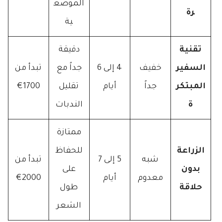
الموضع
رة
ية
تقنية
دقيقة
السفير
خفيف
4 إلى 6
جداً مع
تبدأ من
المبتكر
جداً
أيام
تقليل
1700€
ة
الندبات
ممتازة
الزراعة
للحفاظ
شبه
5 إلى 7
تبدأ من
بدون
على
معدوم
أيام
2000€
حلاقة
طول
الشعر