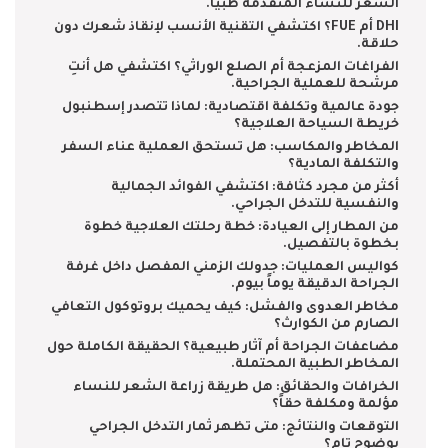
الشعر للنساء المتقدمة طبياً.
DHI أم FUE؟ اكتشفي التقنية الأنسب لإنقاذ شعرك دون
حلاقة.
الفراغات المزعجة أم الصلع الوراثي؟ اكتشفي هل أنتِ
مرشحة للعملية الجراحية.
جودة عالمية وتكلفة اقتصادية: لماذا تتصدر إسطنبول
خريطة السياحة العلاجية؟
المخاطر والمكاسب: هل تستحق العملية عناء السفر
والتكلفة المادية؟
أكثر من مجرد كثافة: اكتشفي الفوائد الجمالية
والنفسية للتدخل الجراحي.
من المطار إلى العيادة: خطة رحلتك العلاجية خطوة
بخطوة بالتفصيل.
كواليس العمليات: جدولك الزمني المفصل داخل غرفة
الجراحة الدقيقة يوماً بيوم.
مخاطر العدوى والفشل: كيف يحميك بروتوكول التعافي
الصارم من الكوارث؟
مضاعفات الجراحة أم آثار طبيعية؟ الحقيقة الكاملة حول
المخاطر الطبية المحتملة.
الخرافات والحقائق: هل طريقة زراعة الشعر للنساء
مؤلمة ومكلفة حقاً؟
التوقعات والنتائج: متى تظهر ثمار التدخل الجراحي
بوضوح تام؟