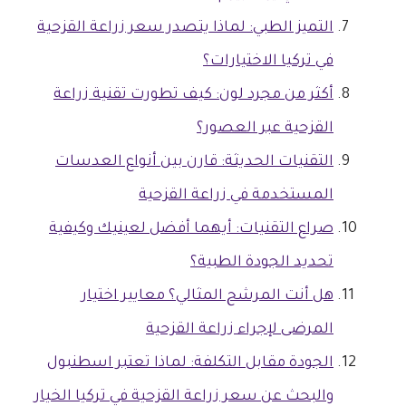
التميز الطبي: لماذا يتصدر سعر زراعة القزحية
في تركيا الاختيارات؟
أكثر من مجرد لون: كيف تطورت تقنية زراعة
القزحية عبر العصور؟
التقنيات الحديثة: قارن بين أنواع العدسات
المستخدمة في زراعة القزحية
صراع التقنيات: أيهما أفضل لعينيك وكيفية
تحديد الجودة الطبية؟
هل أنت المرشح المثالي؟ معايير اختيار
المرضى لإجراء زراعة القزحية
الجودة مقابل التكلفة: لماذا تعتبر اسطنبول
والبحث عن سعر زراعة القزحية في تركيا الخيار