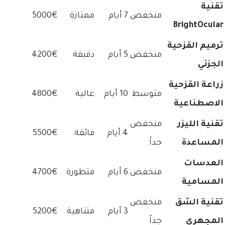
تقنية
منخفض
7 أيام
ممتازة
5000€
BrightOcular
ترميم القزحية
منخفض
5 أيام
دقيقة
4200€
الجزئي
زراعة القزحية
متوسط
10 أيام
عالية
4800€
الاصطناعية
تقنية الليزر
منخفض
4 أيام
فائقة
5500€
المساعدة
جداً
العدسات
منخفض
6 أيام
متطورة
4700€
المسامية
تقنية الشق
منخفض
3 أيام
متناهية
5200€
المجهري
جداً