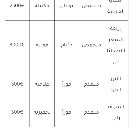
الخلايا
منخفض
يومان
مكملة
2500€
الجذعية
زراعة
الشعر
منخفض
7 أيام
فورية
3000€
الاصطنا
عي
الليزر
منعدم
فوراً
علاجية
500€
البارد
الميزوثي
منعدم
فوراً
تحفيزية
300€
رابي