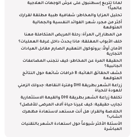
لماذا تتربع إسطنبول على عرش الوجهات العلاجية
عالمياً؟
تحليل المزايا والمخاطر: شفافية طبية مطلقة لقرارك
أكثر من مجرد شعر: الفوائد النفسية والجمالية
المتوقعة
من المطار إلى المرآة: رحلة المريض المتكاملة معنا
خلف الأبواب المغلقة: ماذا يحدث داخل غرفة العمليات؟
الأمان أولاً: بروتوكول التعقيم الصارم مقابل العيادات
التجارية
الحقيقة المرة عن المخاطر: كيف نتجنب المضاعفات
الجانبية؟
كشف الحقائق الغائبة: 8 خرافات شائعة حول النتائج
المتوقعة
زراعة الشعر بطريقة DHI وفترة النقاهة: جدولك الزمني
للعودة للحياة
تكلفة زراعة الشعر بطريقة DHI والقيمة الاستثمارية
تجارب حقيقية: كيف غيرنا حياة آلاف المرضى للأفضل؟
الخلاصة والقرار: هل أنت مستعد لاستعادة مظهرك
الشاب؟
الأسئلة الأكثر شيوعاً حول استعادة الشعر بالتقنيات
المباشرة