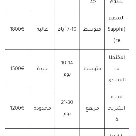
تشوي
جداً
السفير
(Sapphi
متوسط
7-10 أيام
عالية
1800€
re)
الاقتطا
10-14
ف
متوسط
جيدة
1500€
يوم
التقليدي
تقنية
21-30
الشريح
مرتفع
محدودة
1200€
يوم
ة