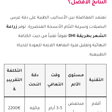
النتائج الأفضل؟
تعتمد المفاضلة بين الأساليب الطبية على دقة غرس
البصيلات وسرعة التئام الأنسجة المتضررة. توفر
زراعة
الشعر بطريقة DHI
تفوقاً تقنياً من حيث الكثافة
النهائية وتقليل فترة النقاهة اللازمة للعودة للحياة
الطبيعية.
التكلفة
مستوى
وقت
دقة
التقنية
التقريبي
الألم
التعافي
النحت
ة
أقلام
منخفض
3-5 أيام
فائقة
2200€