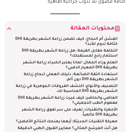
كثافة قصوى بلا ندوب جراحية ظاهرة.
محتويات المقالة
الفشل أم النجاح: كيف تضمن زراعة الشعر بطريقة DHI
كثافة تدوم للأبد؟
التكلفة مقابل القيمة: هل زراعة الشعر بطريقة DHI
استثمار رابح لمستقبلك؟
العلم وراء الجمال: لماذا يعتبر الخبراء زراعة الشعر
بطريقة DHI المعيار الذهبي؟
استعادة الثقة الضائعة: دليلك العملي لنجاح زراعة
الشعر بطريقة DHI دون ألم.
التصنيف والأنواع: اكتشف الفروقات الجوهرية في زراعة
الشعر بطريقة DHI المناسبة لك.
الماضي والحاضر: كيف غيرت زراعة الشعر بطريقة DHI
مفهوم الطب التجميلي؟
الأجهزة والتقنيات: تعرف على سر تفوق زراعة الشعر
بطريقة DHI عالمياً.
معركة التقنيات الحديثة: أيهما يمنحك النتائج الأفضل؟
هل أنت المرشح المثالي؟ معايير القبول الطبي الدقيقة