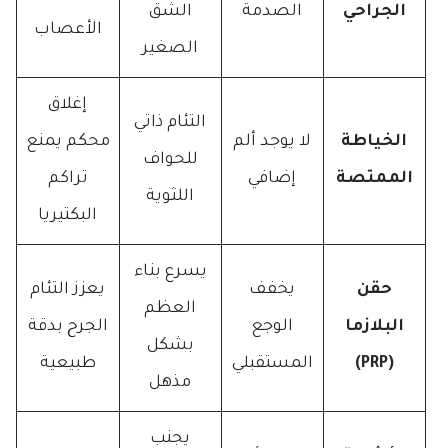
الجراحي
الصدمة
الشق
الأعصاب
الصغير
إغلاق
التئام ذاتي
الخياطة
لا يوجد ألم
محكم يمنع
للحواف
الممتصة
إضافي
تراكم
اللثوية
البكتيريا
يسرع بناء
حقن
يخفف
يعزز التئام
العظم
البلازما
الوجع
الجرح بدقة
بشكل
(PRP)
المستقبلي
طبيعية
مذهل
يجنب