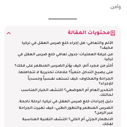
وآمن.
محتويات المقالة
الألم والتعافي: هل إجراء خلع ضرس العقل في تركيا
مخيف؟
من غرفة العمليات: جدول تعافي خلع ضرس العقل في
تركيا.
أكثر من مجرد ألم: كيف يؤثر الضرس المنطمر على فكك؟
متى يصبح التدخل حتمياً؟ علامات تحذيرية لا تتجاهلها.
الجراحة والمخاوف: كيف تستعد نفسياً وجسدياً
للإجراء؟
التخدير العام أم الموضعي؟ اكتشف الخيار المناسب
لحالتك.
دليل إجراءات خلع ضرس العقل في تركيا: لرحلة ناجحة.
الضرس المنطمر والتطور الطبي: كيف تغيرت الجراحة
عبر الزمن؟
الانطمار الجزئي أم الكلي؟ اكتشف التقنية المناسبة
لفكك.