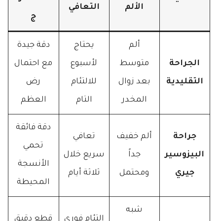
الألم
التعافي
ج
ألم
يحتاج
دقة جيدة
الجراحة
متوسط
لأسبوع
مع احتمال
التقليدية
بعد زوال
للالتئام
رض
المخدر
التام
العظم
دقة فائقة
جراحة
ألم خفيف
تعافي
تحمي
البيزوسير
جداً
سريع خلال
الأنسجة
جيري
ومحتمل
ثلاثة أيام
المحيطة
شبه
التئام فوري
قطع دقيق