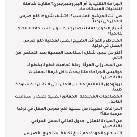
الجراحة التقليدية أم البيزوسيرجيري؟ مقارنة شاملة
للتقنيات المستخدمة.
هل أنت المرشح المناسب؟ اكتشف شروط خلع ضرس
العقل في تركيا.
أسرار التفوق: لماذا تتصدر إسطنبول السياحة العلاجية
عالمياً؟
المخاطر والفوائد: التقييم الطبي لعملية خلع ضرس
العقل في تركيا.
أكثر من مجرد شكل: المكاسب الصحية بعد التخلص من
الألم.
من المطار إلى المرآة: رحلة تعافيك خطوة بخطوة.
كواليس الجراحة: ماذا يحدث داخل غرفة العمليات
بالتفصيل؟
بروتوكول التعقيم: معايير الأمان التي لا تقبل المساومة
طبياً.
المضاعفات المحتملة: الحقائق الطبية لضمان سلامتك
التامة.
الخرافات الطبية: هل عملية خلع ضرس العقل في تركيا
مرعبة حقاً؟
من العيادة للمنزل: جدول تعافي العمل الجراحي
بالتفصيل.
الأسعار والجودة: كم تبلغ تكلفة استخراج الأضراس