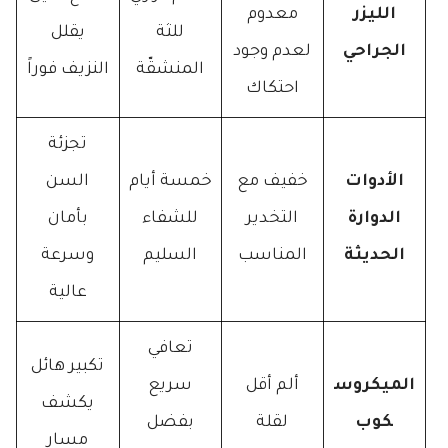
الليزر
معدوم
للثة
يقلل
الجراحي
لعدم وجود
المنشقّة
النزيف فوراً
احتكاك
تجزئة
الأدوات
خفيف مع
خمسة أيام
السن
الدوارة
التخدير
للشفاء
بأمان
الحديثة
المناسب
السليم
وسرعة
عالية
تعافي
تكبير هائل
الميكروس
ألم أقل
سريع
يكشف
كوب
لقلة
بفضل
مسار