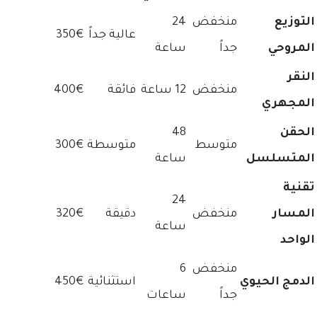
التوزيع
منخفض
24
عالية جداً
350€
المروحي
جداً
ساعة
النقر
منخفض
12 ساعة
فائقة
400€
المجهري
الحقن
48
متوسط
متوسطة
300€
المتسلسل
ساعة
تقنية
24
المسار
منخفض
دقيقة
320€
ساعة
الواحد
منخفض
6
الدمج الحيوي
استثنائية
450€
جداً
ساعات