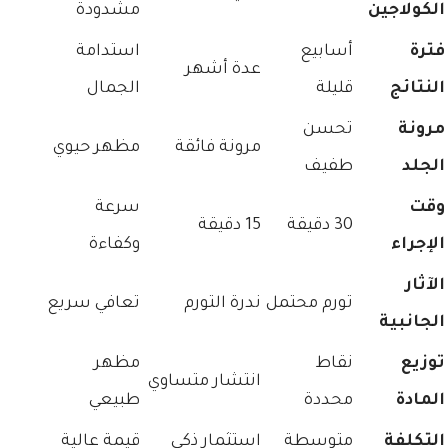
الكولاجين
مشدودة
فترة
أسابيع
استدامة
عدة أشهر
النتائج
قليلة
الجمال
مرونة
تحسن
مرونة فائقة
مظهر حيوي
الجلد
طفيف
وقت
سرعة
30 دقيقة
15 دقيقة
الإجراء
وكفاءة
الآثار
تورم محتمل
ندرة التورم
تعافي سريع
الجانبية
توزيع
نقاط
مظهر
انتشار متساوي
المادة
محددة
طبيعي
التكلفة
متوسطة
استثمار ذكي
قيمة عالية