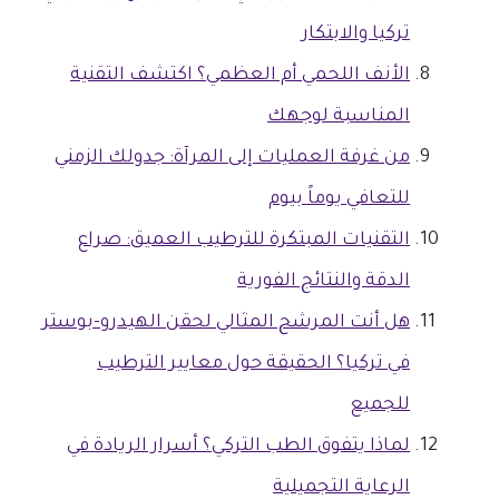
تركيا والابتكار
الأنف اللحمي أم العظمي؟ اكتشف التقنية
المناسبة لوجهك
من غرفة العمليات إلى المرآة: جدولك الزمني
للتعافي يوماً بيوم
التقنيات المبتكرة للترطيب العميق: صراع
الدقة والنتائج الفورية
هل أنت المرشح المثالي لحقن الهيدرو-بوستر
في تركيا؟ الحقيقة حول معايير الترطيب
للجميع
لماذا يتفوق الطب التركي؟ أسرار الريادة في
الرعاية التجميلية