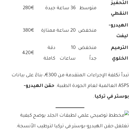
التحفيز
متوسط
36 ساعة
جيدة
280€
النقطي
الهيدرو-
منخفض
20 ساعة
ممتازة
380€
ليفت
الترميم
منخفض
10
دقة
420€
الخلوي
جداً
ساعات
كاملة
تبدأ تكلفة الإجراءات المتقدمة من 300€، بناءً على بيانات
ASPS العالمية لعام الجودة الطبية.
حقن الهيدرو-
بوستر في تركيا
.