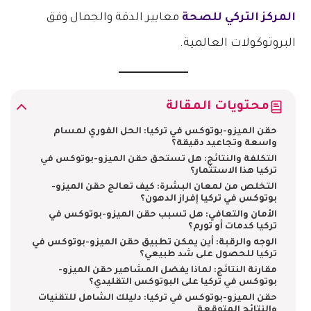
المركز التركي للصحة
معايير الدقة والجمال وفق
البروتوكولات العالمية.
محتويات المقالة
حقن الميزو-بوتوكس في تركيا: الحل الفوري لمسام
واسعة وتجاعيد دقيقة؟
التكلفة والنتائج: هل تستحق حقن الميزو-بوتوكس في
تركيا هذا الاستثمار؟
التخلص من لمعان البشرة: كيف تعالج حقن الميزو-
بوتوكس في تركيا إفراز الدهون؟
الأمان والتعافي: هل تسبب حقن الميزو-بوتوكس في
تركيا كدمات أو تورم؟
الوجه والرقبة: أين يمكن تطبيق حقن الميزو-بوتوكس في
تركيا للحصول على شد طبيعي؟
مقارنة النتائج: لماذا يفضل المشاهير حقن الميزو-
بوتوكس في تركيا على البوتوكس التقليدي؟
حقن الميزو-بوتوكس في تركيا: دليلك الشامل للتقنيات
والنتائج المتوقعة