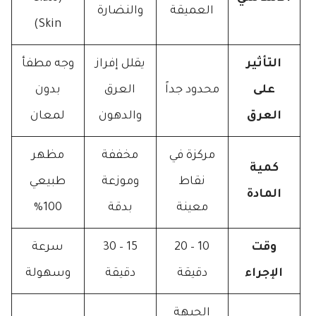
العميقة
والنضارة
Skin)
التأثير
يقلل إفراز
وجه مطفأ
على
محدود جداً
العرق
بدون
العرق
والدهون
لمعان
مركزة في
مخففة
مظهر
كمية
نقاط
وموزعة
طبيعي
المادة
معينة
بدقة
100%
وقت
10 – 20
15 – 30
سرعة
الإجراء
دقيقة
دقيقة
وسهولة
الجبهة