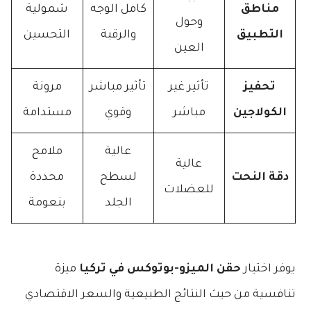
مناطق
كامل الوجه
شمولية
وحول
التطبيق
والرقبة
التحسين
العين
تحفيز
تأثير غير
تأثير مباشر
مرونة
الكولاجين
مباشر
وقوي
مستدامة
عالية
ملامح
عالية
دقة النحت
لسطح
محددة
للعضلات
الجلد
بنعومة
يوفر اختيار
حقن الميزو-بوتوكس في تركيا
ميزة
تنافسية من حيث النتائج الطبيعية والسعر الاقتصادي