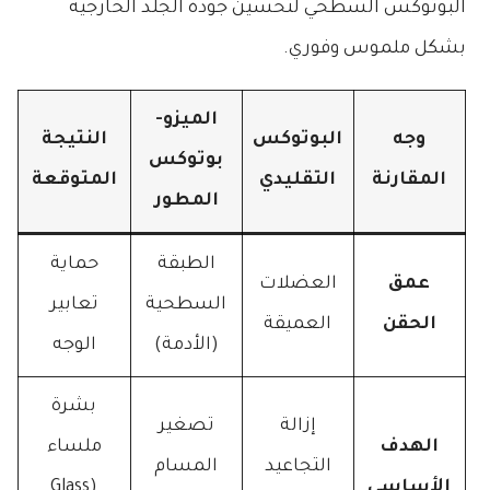
البوتوكس السطحي لتحسين جودة الجلد الخارجية
بشكل ملموس وفوري.
الميزو-
وجه
البوتوكس
النتيجة
بوتوكس
المقارنة
التقليدي
المتوقعة
المطور
الطبقة
حماية
عمق
العضلات
السطحية
تعابير
الحقن
العميقة
(الأدمة)
الوجه
بشرة
إزالة
تصغير
الهدف
ملساء
التجاعيد
المسام
الأساسي
(Glass