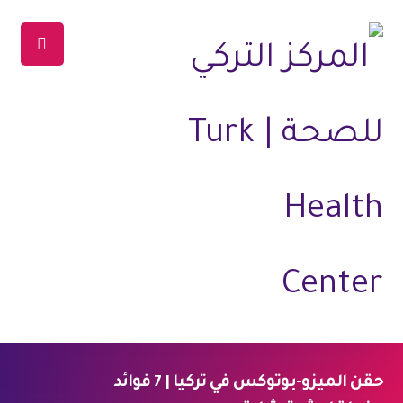
حقن الميزو-بوتوكس في تركيا | 7 فوائد
الرئيسية
المدونة
التجميل الغير جراحي