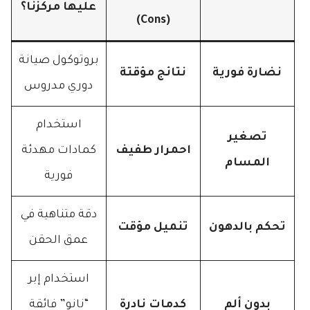
عليها مركزنا؟
(Cons)
بروتوكول صيانة
نضارة فورية
نتائج مؤقتة
دوري مدروس
استخدام
تصغير
احمرار طفيف
كمادات مهدئة
المسام
فورية
دقة متناهية في
تحكم بالدهون
تنميل مؤقت
عمق الحقن
استخدام إبر
بدون ألم
كدمات نادرة
“نانو” فائقة