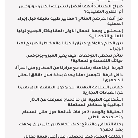
صراع التقنيات: أيهما أفضل لبشرتك، الميزو-بوتوكس
أم الطرق التقليدية؟
هل أنت المرشح المثالي؟ معايير طبية دقيقة قبل إجراء
العملية
إسطنبول وجهة الجمال الأولى: لماذا يختار الجميع تركيا
للعلاج التجميلي؟
بين الحلم والواقع: ميزان المزايا والمخاطر الصريح لهذا
الإجراء
نتائج تتخطى التوقعات: كيف يغير الميزو-بوتوكس
حياتك النفسية والجمالية؟
تجربة الرفاهية: رحلتك مع مركزنا من المطار وحتى المرآة
داخل غرفة التجميل: ماذا يحدث بدقة خلال دقائق الحقن
المجهري؟
معايير السلامة الذهبية: بروتوكول التعقيم الذي يميزنا
عن العيادات التجارية
الشفافية الطبية: كل ما تحتاج معرفته عن الآثار
الجانبية والمخاطر المحتملة
الحقيقة والوهم: 8 خرافات شائعة حول حقن المسام
وتصحيحها الطبي
رحلة التعافي والنتائج: كيف تحافظين على بريق وجهك
بعد الحقن؟
التكلفة الذكية: كيف تحصلين على أعلى قيمة مقابل