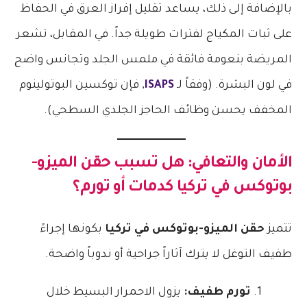
بالإضافة إلى ذلك، يساعد تقليل إفراز العرق في الحفاظ
على ثبات المكياج لفترات طويلة جداً. في المقابل، تشعر
المريضة بنعومة فائقة في ملمس الجلد وتجانس واضح
في لون البشرة. (وفقاً لـ
ISAPS
, فإن توكسين البوتولينوم
المخفف يحسن وظائف الحاجز الجلدي السطحي).
الأمان والتعافي: هل تسبب
حقن الميزو-
بوتوكس في تركيا
كدمات أو تورم؟
تتميز
حقن الميزو-بوتوكس في تركيا
بكونها إجراءً
طفيف التوغل لا يترك آثاراً جراحية أو ندوباً واضحة.
تورم طفيف:
يزول الاحمرار البسيط خلال