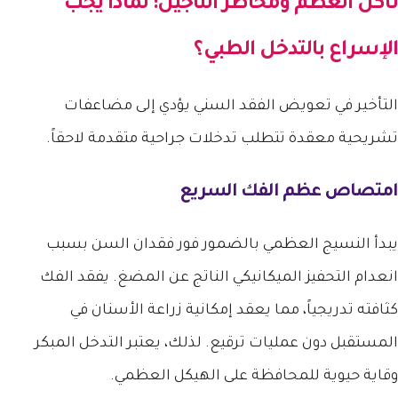
تآكل العظم ومخاطر التأجيل: لماذا يجب
الإسراع بالتدخل الطبي؟
التأخير في تعويض الفقد السني يؤدي إلى مضاعفات
تشريحية معقدة تتطلب تدخلات جراحية متقدمة لاحقاً.
امتصاص عظم الفك السريع
يبدأ النسيج العظمي بالضمور فور فقدان السن بسبب
انعدام التحفيز الميكانيكي الناتج عن المضغ. يفقد الفك
كثافته تدريجياً، مما يعقد إمكانية زراعة الأسنان في
المستقبل دون عمليات ترقيع. لذلك، يعتبر التدخل المبكر
وقاية حيوية للمحافظة على الهيكل العظمي.