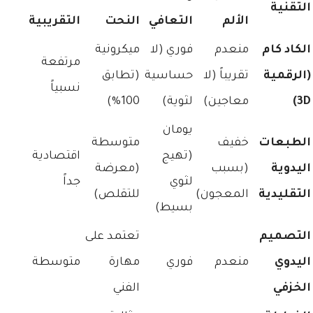
التقنية
الألم
التعافي
النحت
التقريبية
الكاد كام
منعدم
فوري (لا
ميكرونية
مرتفعة
(الرقمية
تقريباً (لا
حساسية
(تطابق
نسبياً
3D)
معاجين)
لثوية)
100%)
يومان
الطبعات
خفيف
متوسطة
(تهيج
اقتصادية
اليدوية
(بسبب
(معرضة
لثوي
جداً
التقليدية
المعجون)
للتقلص)
بسيط)
التصميم
تعتمد على
اليدوي
منعدم
فوري
مهارة
متوسطة
الخزفي
الفني