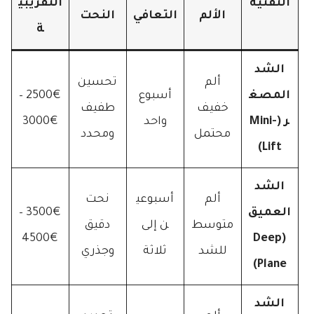
التقنية
التقريبي
الألم
التعافي
النحت
ة
الشد
ألم
تحسين
المصغ
أسبوع
2500€ –
خفيف
طفيف
ر (Mini-
واحد
3000€
محتمل
ومحدد
Lift)
الشد
ألم
أسبوعي
نحت
العميق
3500€ –
متوسط
ن إلى
دقيق
4500€
(Deep
للشد
ثلاثة
وجذري
Plane)
الشد