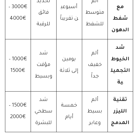
ألم
تحديد
مع
أسبوعي
3000€ –
متوسط
فائق
شفط
ن تقريباً
4000€
للشفط
للرقبة
الدهون
شد
ألم
شد
الخيوط
يومين
1000€ –
خفيف
مؤقت
التجميل
إلى ثلاثة
1500€
جداً
وبسيط
ية
تقنية
ألم
شد
خمسة
1500€ –
الليزر
بسيط
سطحي
أيام
2000€
المدمج
وعابر
للبشرة