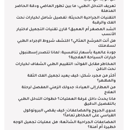
تعريف التدخل الطبي: ما بين تطور الماضي ودقة الحاضر
المذهلة
التقنيات الجراحية الحديثة: تفصيل شامل لخيارات نحت
الفك والرقبة
الشد المصغر أم العميق؟ قارن تقنيات التجميل لاختيار
الأنسب
هل أنت المرشح المثالي؟ اكتشف شروط الإجراء الطبي
لسلامتك
جودة عالمية بأسعار تنافسية: لماذا تتصدر إسطنبول
خيارات السياحة العلاجية؟
المخاطر مقابل الفوائد: التقييم الطبي الشفاف لخيارات
نحت الذقن
أكثر من مجرد شكل: كيف يعيد تجميل الفك الثقة
والمظهر؟
من المطار إلى العيادة: جدولك الزمني المفصل لرحلة
العلاج
ماذا يحدث داخل غرفة العمليات؟ خطوات التدخل الطبي
بالتفصيل الدقيق
عدوى الجروح والمضاعفات: كيف يقضي البروتوكول
القياسي على المخاطر تماماً؟
المضاعفات الجراحية الشائعة: هل عمليات تجميل الوجه
خطيرة أم آمنة؟