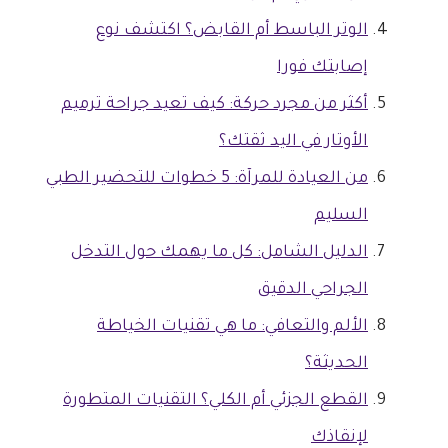
الوتر الباسط أم القابض؟ اكتشف نوع
إصابتك فورا
أكثر من مجرد حركة: كيف تعيد جراحة ترميم
الأوتار في اليد ثقتك؟
من العيادة للمرآة: 5 خطوات للتحضير الطبي
السليم
الدليل الشامل: كل ما يهمك حول التدخل
الجراحي الدقيق
الألم والتعافي: ما هي تقنيات الخياطة
الحديثة؟
القطع الجزئي أم الكلي؟ التقنيات المتطورة
لإنقاذك