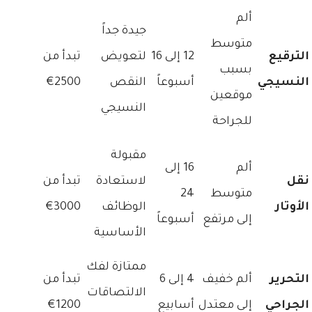
ألم
جيدة جداً
متوسط
الترقيع
12 إلى 16
لتعويض
تبدأ من
بسبب
النسيجي
أسبوعاً
النقص
2500€
موقعين
النسيجي
للجراحة
مقبولة
ألم
16 إلى
نقل
لاستعادة
تبدأ من
متوسط
24
الأوتار
الوظائف
3000€
إلى مرتفع
أسبوعاً
الأساسية
ممتازة لفك
التحرير
ألم خفيف
4 إلى 6
تبدأ من
الالتصاقات
الجراحي
إلى معتدل
أسابيع
1200€