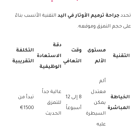
تحدد
جراحة ترميم الأوتار في اليد
التقنية الأنسب بناءً
على حجم التمزق وموقعه.
دقة
مستوى
وقت
التكلفة
التقنية
الاستعادة
الألم
التعافي
التقريبية
الوظيفية
ألم
معتدل
عالية جداً
الخياطة
8 إلى 12
تبدأ من
يمكن
للتمزق
المباشرة
أسبوعاً
1500€
السيطرة
الحديث
عليه