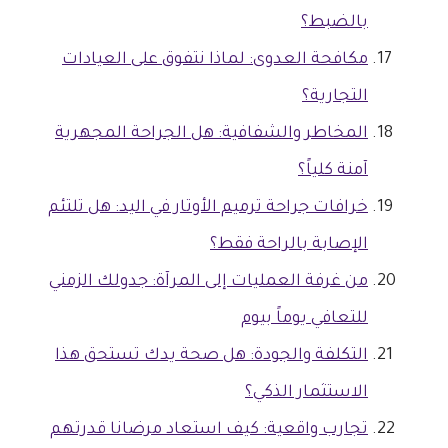
بالضبط؟
مكافحة العدوى: لماذا نتفوق على العيادات
التجارية؟
المخاطر والشفافية: هل الجراحة المجهرية
آمنة كلياً؟
خرافات جراحة ترميم الأوتار في اليد: هل تلتئم
الإصابة بالراحة فقط؟
من غرفة العمليات إلى المرآة: جدولك الزمني
للتعافي يوماً بيوم
التكلفة والجودة: هل صحة يدك تستحق هذا
الاستثمار الذكي؟
تجارب واقعية: كيف استعاد مرضانا قدرتهم