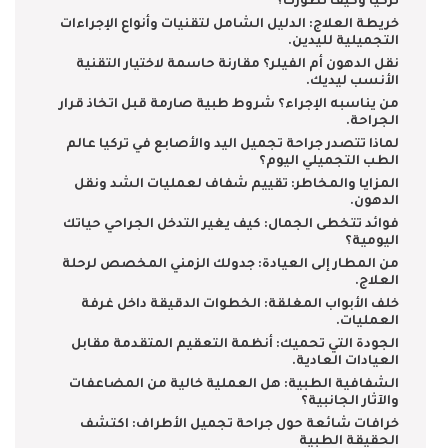
تركيا وكيف تطورت؟
خريطة العلاج: الدليل الشامل لتقنيات وأنواع الإجراءات
التجميلية لليدين.
نقل الدهون أم الفيلر؟ مقارنة حاسمة لاختيار التقنية
الأنسب ليديك.
من يناسبه الإجراء؟ شروط طبية صارمة قبل اتخاذ قرار
الجراحة.
لماذا تتصدر جراحة تجميل اليد والأصابع في تركيا عالم
الطب التجميلي اليوم؟
المزايا والمخاطر: تقييم شفاف لعمليات الشد ونقل
الدهون.
فوائد تتخطى الجمال: كيف يغير التدخل الجراحي حياتك
اليومية؟
من المطار إلى العيادة: جدولك الزمني المخصص لرحلة
العلاج.
خلف الأبواب المغلقة: الخطوات الدقيقة داخل غرفة
العمليات.
الجودة التي تحميك: أنظمة التعقيم المتقدمة مقابل
العيادات العادية.
الشفافية الطبية: هل العملية خالية من المضاعفات
والآثار الجانبية؟
خرافات شائعة حول جراحة تجميل الأطراف: اكتشف
الحقيقة الطبية