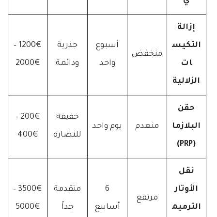
ي
إزالة
التكيس
أسبوع
جذرية
1200€ –
منخفض
ات
واحد
ودائمة
2000€
الزلالية
حقن
خفيفة
200€ –
البلازما
منعدم
يوم واحد
للنضارة
400€
(PRP)
نقل
الأوتار
6
متقدمة
3500€ –
مرتفع
الترميم
أسابيع
جداً
5000€