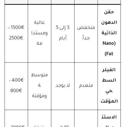
حقن
الدهون
عالية
منخفض
3 إلى 5
1500€ –
الذاتية
ومستدا
جداً
أيام
2500€
(Nano
مة
Fat)
الفيلر
متوسط
السط
400€ –
منعدم
لا يوجد
ة
حي
800€
ومؤقتة
المؤقت
الاستئ