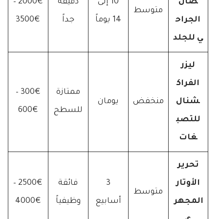
صال
10 إلى
دقيقة
2000€ –
متوسط
الجراح
14 يوماً
جداً
3500€
ي للجلد
ليزر
الفراك
ممتازة
300€ –
شنال
منخفض
يومان
للسطح
600€
للتصب
غات
تحرير
الأوتار
3
فائقة
2500€ –
متوسط
المجهر
أسابيع
وظيفياً
4000€