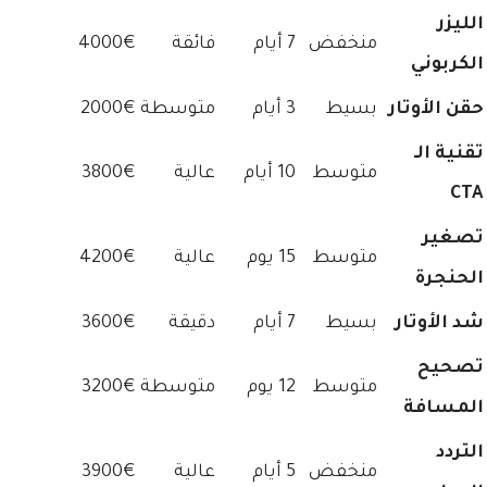
الليزر
منخفض
7 أيام
فائقة
4000€
الكربوني
حقن الأوتار
بسيط
3 أيام
متوسطة
2000€
تقنية الـ
متوسط
10 أيام
عالية
3800€
CTA
تصغير
متوسط
15 يوم
عالية
4200€
الحنجرة
شد الأوتار
بسيط
7 أيام
دقيقة
3600€
تصحيح
متوسط
12 يوم
متوسطة
3200€
المسافة
التردد
منخفض
5 أيام
عالية
3900€