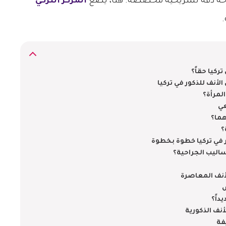
راحة دقة تشريحية مخصصة. هنا، يضع
المركز التركي
تركيا حقاً؟
لأنف للذكور في تركيا
لمرأة؟
عي
هما؟
؟
 في تركيا خطوة بخطوة
ساليب الجراحية؟
لأنف المعاصرة
ض
داً؟
أنف الذكورية
فة