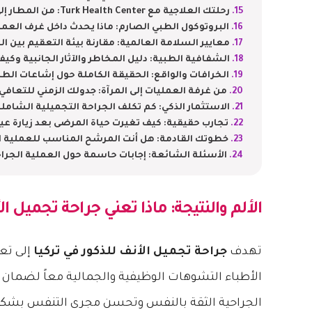
رحلتك العلاجية مع Turk Health Center: من المطار إلى المرآة
البروتوكول الطبي الصارم: ماذا يحدث داخل غرف العمل
معايير السلامة العالمية: مقارنة بيئة التعقيم بين ال
الشفافية الطبية: دليل المخاطر والآثار الجانبية وكيفي
الخرافات والواقع: الحقيقة الكاملة حول إشاعات الط
من غرفة العمليات إلى المرآة: جدولك الزمني للتعافي ي
الاستثمار الذكي: كم تكلف الجراحة التجميلية الشاملة
تجارب حقيقية: كيف تغيرت حياة المرضى بعد زيارة عياد
خطوتك القادمة: هل أنت المرشح المناسب للعملية ا
الأسئلة الشائعة: إجابات حاسمة حول العملية الجرا
الألم والنتيجة: ماذا تعني
جراحة تجميل الأ
تهدف
جراحة تجميل الأنف للذكور في تركيا
إلى تع
الأطباء التشوهات الوظيفية والجمالية معاً لضمان ت
الجراحية الثقة بالنفس وتحسن مجرى التنفس بشكل 