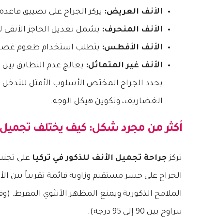
الأنف العريض:
يركز الجراح على تضييق قاعدة 
الأنف المنحرف:
يشمل تعديل الحاجز الأنفي 
الأنف الأفطس:
يتطلب استخدام طعوم غضروف
الأنف غير المتماثل:
يعالج عدم التطابق بين ا
يحدد الجراح المختص الأسلوب الأمثل للتدخل ا
الغضاريف، وتكوين هيكل الوجه.
أكثر من مجرد شكل: كيف يختلف تجميل أ
تركز
جراحة تجميل الأنف للذكور في تركيا
على تجنب 
الجراح على جسر مستقيم وزاوية قائمة تقريباً بين الأ
الملامح الذكورية ويمنع المظهر الأنثوي المفرط. (وفقا
تتراوح بين 90 إلى 95 درجة).