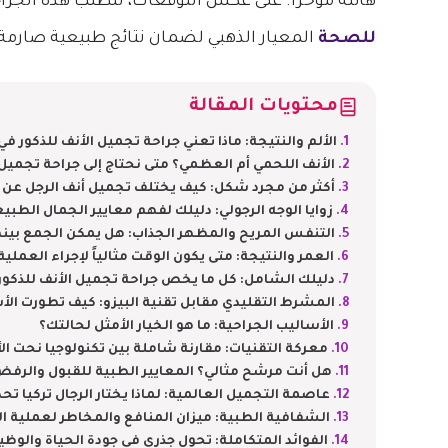
هائلة مؤخراً. على عكس التوقعات، تتطلب هذه الج
للصحة
المعيار الذهبي لضمان نتائج طبيعية صارمة.
محتويات المقالة
الألم والنتيجة: ماذا تعني جراحة تجميل الأنف للذكور في 
الأنف اللحمي أم العظمي؟ متى نحتاج إلى جراحة تجميل ا
أكثر من مجرد شكل: كيف يختلف تجميل أنف الرجل عن ا
زوايا الوجه الرجولي: دليلك لفهم معايير الجمال الطبي
التنفس المريح والمظهر الجذاب: هل يمكن الجمع بين
العمر والنتيجة: متى يكون الوقت مثالياً لإجراء العملية
دليلك الشامل: كل ما يخص جراحة تجميل الأنف للذكور
المشرط التقليدي مقابل تقنية البيزو: كيف تطورت الأ
الأساليب الجراحية: ما هو الخيار الأمثل لحالتك؟
معركة التقنيات: مقارنة شاملة بين تكنولوجيا نحت ا
هل أنت مرشح مثالي؟ المعايير الطبية للقبول والرف
عاصمة التجميل العالمية: لماذا يختار الرجال تركيا تحدي
الشفافية الطبية: ميزان المنافع والمخاطر لعملية ال
الفوائد المتكاملة: تحول جذري في جودة الحياة والوظي