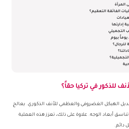
يات الفائقة التعقيم؟
عيادات
ة إدارتها
ب التجميلي
وماً بيوم
 للرجال؟
اتنا؟
لتجميلية؟
حية
نف للذكور في تركيا
حقاً؟
ديل الهيكل الغضروفي والعظمي للأنف الذكوري. يعالج
ناسق أبعاد الوجه. علاوة على ذلك، تعزز هذه العملية
دائم.