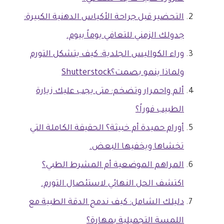
التحضير قبل جراحة الأكياس الدهنية الكبيرة:
جدولك الزمني للتعافي يوماً بيوم.
وراء الكواليس الجلدية: كيف يتشكل التورم
ولماذا ينمو بصمت؟Shutterstock
ألم واحمرار وتضخم: متى يجب عليك زيارة
الطبيب فوراً؟
أورام حميدة أم خبيثة؟ الحقيقة الكاملة التي
تخشاها ويخفيها البعض.
المراهم الموضعية أم المشرط الطبي؟
اكتشف الحل النهائي لاستئصال التورم.
دليلك الشامل: كيف ندمج الدقة الطبية مع
اللمسة التجميلية بمهارة؟