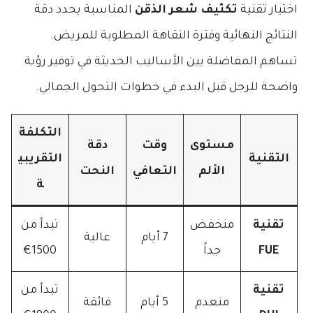
اختيار تقنية
تكثيف شعر الذقن
المناسبة يحدد دقة
النتائج النهائية وفترة النقاهة المطلوبة للمريض.
تساهم المفاضلة بين الأساليب الحديثة في توفير رؤية
واضحة للرجل قبل البدء في خطوات التحول الجمالي.
التكلفة
مستوى
وقت
دقة
التقنية
التقريبي
الألم
التعافي
النحت
ة
تقنية
منخفض
تبدأ من
7 أيام
عالية
FUE
جداً
1500€
تقنية
تبدأ من
منعدم
5 أيام
فائقة