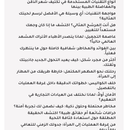
أنواع التقنيات المستخدمة في تكثيف شعر الذقن
والمفاضلة الطبية بينها
مواجهة التقنيات: أي وسيلة هي الأفضل لرسم لحيتك
المثالية؟
هل أنت المرشح المثالي؟ اكتشف ما إذا كان وجهك
مستعداً للتغيير.
عاصمة التجميل: لماذا يتصدر الأطباء الأتراك المشهد
العالمي حالياً؟
بين الفوائد والمخاطر: شفافية كاملة حول ما ينتظرك
فعلياً.
أكثر من مجرد شكل: كيف يعيد التحول الجديد جاذبيتك
وثقتك.
رحلتك نحو المظهر المكتمل: خارطة طريقك من المطار
إلى المرآة.
خلف الكواليس: خطواتك الدقيقة داخل غرفة العمليات
بالتفصيل.
الأمان أولاً: لماذا نختلف عن العيادات التجارية في
التعقيم؟
مخاطر محتملة وحلول ذكية: كيف نضمن لك تجربة آمنة؟
خرافات شائعة أم حقائق طبية؟ اكتشف الحقيقة
المطلقة حول استعادة كثافة اللحية
من غرفة العمليات إلى المرآة: جدولك الزمني للتعافي