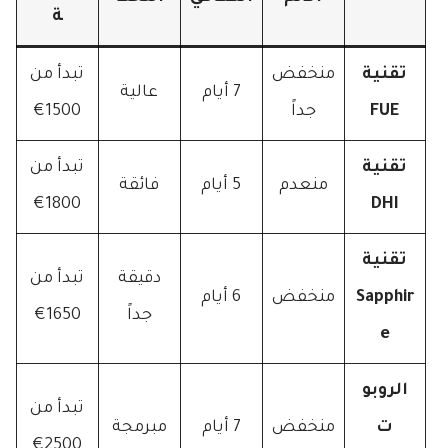
ة
تقنية
منخفض
تبدأ من
7 أيام
عالية
FUE
جداً
1500€
تقنية
تبدأ من
منعدم
5 أيام
فائقة
1800€
DHI
تقنية
دقيقة
تبدأ من
Sapphir
منخفض
6 أيام
جداً
1650€
e
الروبو
تبدأ من
ت
منخفض
7 أيام
مبرمجة
2500€