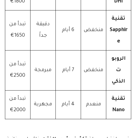
1800€
DHI
تقنية
دقيقة
تبدأ من
Sapphir
منخفض
6 أيام
جداً
1650€
e
الروبو
تبدأ من
ت
منخفض
7 أيام
مبرمجة
2500€
الذكي
تقنية
تبدأ من
منعدم
4 أيام
مجهرية
2000€
Nano