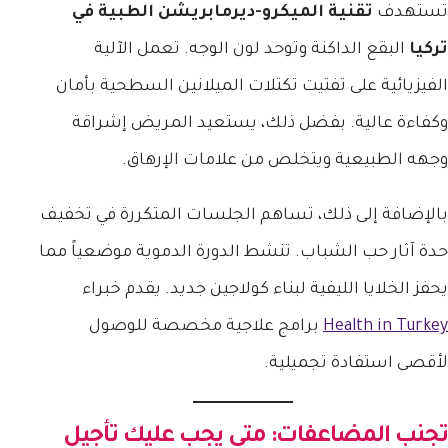
تستهدف
تقنية الميكرو-ديرمابريشن الطبية في
تركيا
البقع الداكنة وتوحد لون الوجه. تعمل الآلية
الفيزيائية على تفتيت تكتلات الميلانين السطحية بأمان
وكفاءة عالية. بفضل ذلك، يستعيد المريض إشراقة
وجهه الطبيعية ويتخلص من علامات الإرهاق.
بالإضافة إلى ذلك، تساهم الجلسات المتكررة في تخفيف
حدة آثار حب الشباب. تنشط الدورة الدموية موضعياً مما
يحفز الخلايا الليفية لبناء كولاجين جديد. يقدم خبراء
Health in Turkey
برامج علاجية مخصصة للوصول
لأقصى استفادة تجميلية.
تجنب المضاعفات: متى يجب عليك تأجيل