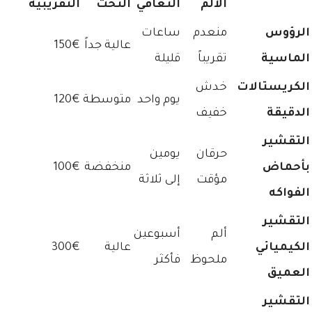
الألم
التعافي
النحت
التقريبية
الرؤوس
منعدم
ساعات
عالية جداً
150€
الماسية
تقريباً
قليلة
الكريستالات
خدش
يوم واحد
متوسطة
120€
الدقيقة
خفيف
التقشير
حرقان
يومين
بأحماض
منخفضة
100€
مؤقت
إلى ثلاثة
الفواكه
التقشير
ألم
أسبوعين
الكيميائي
عالية
300€
ملحوظ
فأكثر
العميق
التقشير