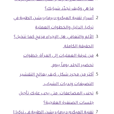
ما هي وكيف تجدّد شبابك؟
أسرار تقنية الميكرو-ديرمابريشن الطبية في
تركيا: الدليل والخطوات العملية
الألم والتعافي: هل الإجراء مزعج كما تتخيل؟
الحقيقة الكاملة.
من غرفة العمليات إلى المرآة: خطوات
تحضير الجلد يوماً بيوم.
أكثر من مجرد شكل: كيف يعالج التقشير
التصبغات وندبات الشباب.
تجنب المضاعفات: متى يجب عليك تأجيل
جلسات الصنفرة العلاجية؟
تقنية الميكرو-ديرمابريشن الطبية في تركيا |