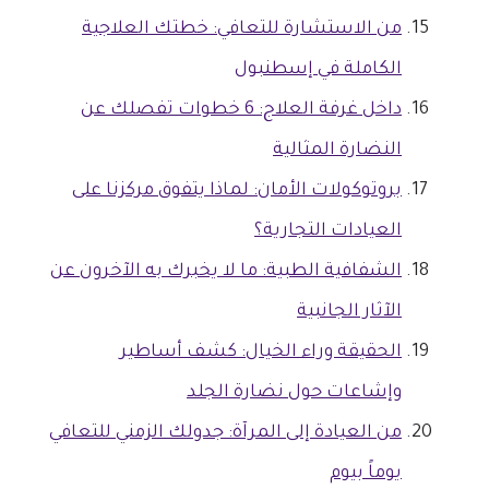
من الاستشارة للتعافي: خطتك العلاجية
الكاملة في إسطنبول
داخل غرفة العلاج: 6 خطوات تفصلك عن
النضارة المثالية
بروتوكولات الأمان: لماذا يتفوق مركزنا على
العيادات التجارية؟
الشفافية الطبية: ما لا يخبرك به الآخرون عن
الآثار الجانبية
الحقيقة وراء الخيال: كشف أساطير
وإشاعات حول نضارة الجلد
من العيادة إلى المرآة: جدولك الزمني للتعافي
يوماً بيوم