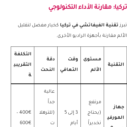
تركيا: مقارنة الأداء التكنولوجي
تبرز
تقنية الفيفاتشي في تركيا
كخيار مفضل لتقليل
الألم مقارنة بأجهزة الراديو الأخرى.
التكلفة
مستوى
وقت
دقة
التقنية
التقريبي
الألم
التعافي
النحت
ة
عالية
مرتفع
جداً
جهاز
(يحتاج
3 إلى 5
(للترهلا
400€ –
المورفي
تخديراً
أيام
ت
600€