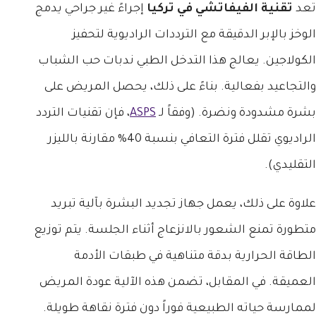
تعد
تقنية الفيفاتشي في تركيا
إجراءً غير جراحي يدمج
الوخز بالإبر الدقيقة مع الترددات الراديوية لتحفيز
الكولاجين. يعالج هذا التدخل الطبي ندبات حب الشباب
والتجاعيد بفعالية. بناءً على ذلك، يحصل المريض على
بشرة مشدودة ونضرة. (وفقاً لـ
ASPS
، فإن تقنيات التردد
الراديوي تقلل فترة التعافي بنسبة 40% مقارنة بالليزر
التقليدي).
علاوة على ذلك، يعمل جهاز تجديد البشرة بآلية تبريد
متطورة تمنع الشعور بالانزعاج أثناء الجلسة. يتم توزيع
الطاقة الحرارية بدقة متناهية في طبقات الأدمة
العميقة. في المقابل، تضمن هذه الآلية عودة المريض
لممارسة حياته الطبيعية فوراً دون فترة نقاهة طويلة.