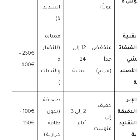
وس 8
قوياً)
الشديد
ة)
تقنية
ممتازة
الفيفات
منخفض
12 إلى
(للنضار
250€ –
شي
جداً
24
ة
400€
الأصلي
(مريح)
ساعة
والندبات
ة
)
الإبر
ضعيفة
خفيف
الدقيقة
2 إلى 3
(بدون
100€ –
إلى
التقليد
أيام
طاقة
150€
متوسط
ية
حرارية)