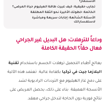
الاستثمار؟
​تجارب حقيقية: كيف غيرت طاقة الهيليوم حياة المرضى؟
​الخاتمة: خطوتك الأخيرة نحو الثقة المطلقة
​الأسئلة الشائعة: إجابات سريعة ومباشرة
لاستفساراتك
​وداعاً للترهلات: هل البديل غير الجراحي
فعال حقاً؟ الحقيقة الكاملة
​يعالج أطباء التجميل ترهلات الجسم باستخدام
تقنية
البلازما جيت في تركيا
بكفاءة عالية. تعتمد هذه الآلية
على دمج غاز الهيليوم مع الترددات الراديوية لشد
الأنسجة العميقة. بناء على ذلك، يحصل المريض على
نتائج فورية دون الحاجة لتدخل جراحي معقد.