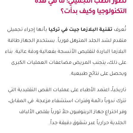
​تطور الطب التجميلي: ما هي هذه
التكنولوجيا وكيف بدأت؟
​تُعرف
تقنية البلازما جيت في تركيا
بأنها إجراء تجميلي
متقدم لشد الجلد المترهل فورياً. يستخدم الجهاز طاقة
البلازما الباردة لتقليص الأنسجة بفعالية ودقة عالية. بناء
على ذلك، يتجنب المريض مضاعفات العمليات الكبرى
ويحصل على نتائج طبيعية.
​تاريخياً، اعتمد الأطباء على عمليات القص التقليدية التي
تترك ندوباً دائمة وفترات استشفاء مزعجة. في المقابل،
وفر اختراع جهاز الرينوفيون حلاً ثورياً يقلص الألياف
الجلدية حرارياً عبر شقوق دقيقة جداً.