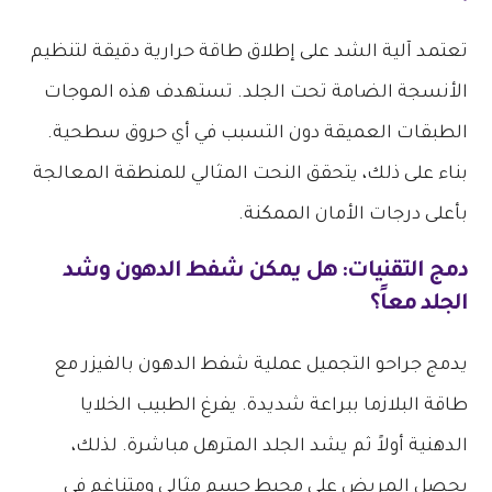
​تعتمد آلية الشد على إطلاق طاقة حرارية دقيقة لتنظيم
الأنسجة الضامة تحت الجلد. تستهدف هذه الموجات
الطبقات العميقة دون التسبب في أي حروق سطحية.
بناء على ذلك، يتحقق النحت المثالي للمنطقة المعالجة
بأعلى درجات الأمان الممكنة.
​دمج التقنيات: هل يمكن شفط الدهون وشد
الجلد معاً؟
​يدمج جراحو التجميل عملية شفط الدهون بالفيزر مع
طاقة البلازما ببراعة شديدة. يفرغ الطبيب الخلايا
الدهنية أولاً ثم يشد الجلد المترهل مباشرة. لذلك،
يحصل المريض على محيط جسم مثالي ومتناغم في