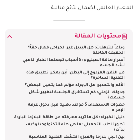
المعيار العالمي لضمان نتائج مثالية.
محتويات المقالة
​وداعاً للترهلات: هل البديل غير الجراحي فعال حقاً؟
الحقيقة الكاملة
​أسرار طاقة الهيليوم: 5 أسباب تجعلها الخيار الذهبي
لشد الجسم
​من الذقن المزدوج إلى البطن: أين يمكن تطبيق هذه
التقنية الساحرة؟
​الألم والتخدير: هل الإجراء مؤلم كما يتخيل البعض؟
​جدولك الزمني: كم تستغرق الجلسة لتغيير شكل
جسمك؟
​خطوات الاستعداد: 5 قواعد ذهبية قبل دخول غرفة
الإجراء
​دليل الخبراء: كل ما تريد معرفته عن طاقة البلازما الباردة
​تطور الطب التجميلي: ما هي هذه التكنولوجيا وكيف
بدأت؟
​بين الجي بلازما والفيزر: اكتشف التقنية المناسبة