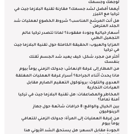
لوجهك وجسمك
أيهما أفضل لشد جسمك؟ مقارنة تقنية البلازما جيت في
تركيا مع الليزر
​هل أنت المرشح المناسب؟ شروط الخضوع لعمليات شد
الجلد المترهل
​أسعار خيالية وجودة مفقودة؟ لماذا تتصدر تركيا عالم
التجميل الطبي
​المزايا والعيوب: الحقيقة الكاملة حول تقنية البلازما جيت
في تركيا
​أكثر من مجرد شكل: كيف يعيد شد الجسم ثقتك
بنفسك
​من المطار إلى غرفة الإنعاش: جدولك الزمني يوماً بيوم
​ماذا يحدث أثناء الجراحة؟ أسرار غرفة العمليات المغلقة
​العدوى والتلوث: بروتوكول التعقيم الصارم مقابل
العيادات التجارية
​المخاطر والمضاعفات: هل تقنية البلازما جيت في تركيا
آمنة تماماً؟
بين الخيال والواقع: 8 خرافات شائعة حول جهاز
الرينوفيون
​من غرفة العمليات إلى المرآة: جدولك الزمني للتعافي
يوماً بيوم
​الجودة مقابل السعر: هل يستحق الشد الأيوني هذا