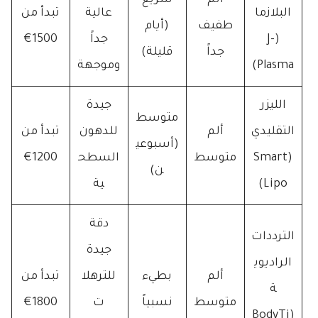
ألم
سريع
البلازما
عالية
تبدأ من
طفيف
(أيام
(J-
جداً
1500€
جداً
قليلة)
Plasma)
وموجهة
الليزر
جيدة
متوسط
التقليدي
ألم
للدهون
تبدأ من
(أسبوعي
(Smart
متوسط
السطح
1200€
ن)
Lipo)
ية
دقة
الترددات
جيدة
الراديوي
ألم
بطيء
للترهلا
تبدأ من
ة
متوسط
نسبياً
ت
1800€
(BodyTi