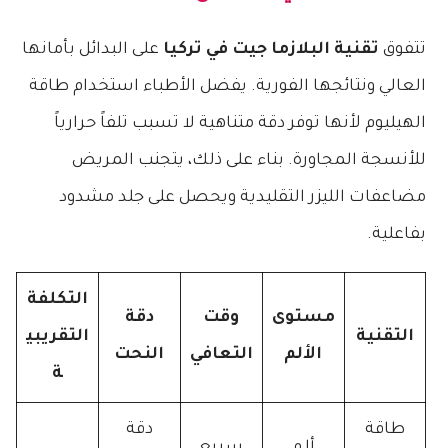
​تتفوق
تقنية البلازما جيت في تركيا
على البدائل بأمانها
العالي ونتائجها الفورية. يفضل الأطباء استخدام طاقة
الهيليوم لأنها توفر دقة متناهية لا تسبب تلفاً حرارياً
للأنسجة المجاورة. بناء على ذلك، يتجنب المريض
مضاعفات الليزر التقليدية ويحصل على جلد مشدود
بفاعلية.
التكلفة
مستوى
وقت
دقة
التقنية
التقريبي
الألم
التعافي
النحت
ة
طاقة
دقة