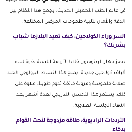
​يمثل استخدام
تقنية البلازما جيت في تركيا
نقلة نوعية
في عالم الطب التجميلي الحديث. يجمع هذا النظام بين
الدقة والأمان لتلبية طموحات المرضى المختلفة.
​السر وراء الكولاجين: كيف تعيد البلازما شباب
بشرتك؟
​يحفز جهاز الرينوفيون خلايا الأرومة الليفية بقوة لبناء
ألياف كولاجين جديدة. يمنح هذا النشاط البيولوجي الجلد
صلابة ملموسة ومرونة فائقة تدوم طويلاً. علاوة على
ذلك، يستمر هذا التحسن التدريجي لعدة أشهر بعد
انتهاء الجلسة العلاجية.
​الترددات الراديوية: طاقة مزدوجة لنحت القوام
بذكاء