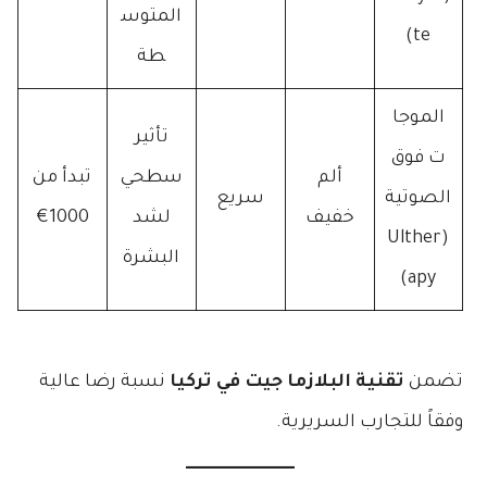
المتوس
te)
طة
الموجا
تأثير
ت فوق
ألم
سطحي
تبدأ من
الصوتية
سريع
خفيف
لشد
1000€
(Ulther
البشرة
apy)
تضمن
تقنية البلازما جيت في تركيا
نسبة رضا عالية
وفقاً للتجارب السريرية.