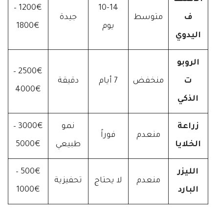
1200€ –
10-14
ف
متوسط
جيدة
يوم
1800€
اليدوي
الروبو
2500€ –
ت
منخفض
7 أيام
دقيقة
4000€
الذكي
زراعة
نمو
3000€ –
منعدم
فوراً
الخلايا
طبيعي
5000€
الليزر
500€ –
منعدم
لا يحتاج
تحفيزية
البارد
1000€