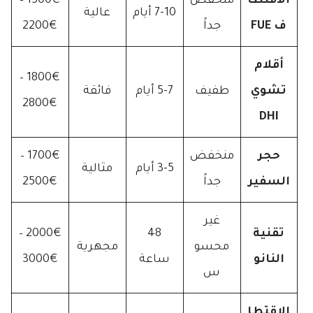
الاقتطا
منخفض
1500€ –
7-10 أيام
عالية
ف FUE
جداً
2200€
أقلام
1800€ –
تشوي
طفيف
5-7 أيام
فائقة
2800€
DHI
حجر
منخفض
1700€ –
3-5 أيام
مثالية
السفير
جداً
2500€
غير
تقنية
48
2000€ –
محسو
مجهرية
النانو
ساعة
3000€
س
الاقتطا