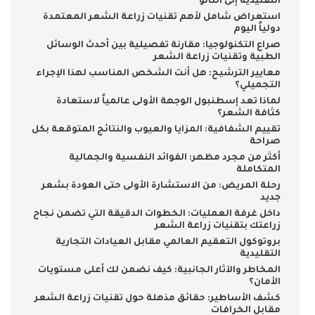
التقليدية إلى النانو
استعراض شامل لأهم تقنيات زراعة الشعر المعتمدة
دولياً اليوم
صراع التكنولوجيا: مقارنة تفصيلية بين أحدث الوسائل
الطبية وتقنيات زراعة الشعر
معايير الترشيح: هل أنت الشخص المناسب لهذا الإجراء
التجميلي؟
لماذا تعد إسطنبول الوجهة الأولى عالمياً لاستعادة
كثافة الشعر؟
تقييم الشفافية: المزايا والعيوب والنتائج المتوقعة بكل
صراحة
أكثر من مجرد مظهر: الفوائد النفسية والجمالية
المتكاملة
رحلة المريض: من الاستشارة الأولى حتى العودة بشعر
جديد
داخل غرفة العمليات: الخطوات الدقيقة التي تضمن نجاح
زراعتك بتقنيات زراعة الشعر
بروتوكول التعقيم العالمي مقابل العيادات التجارية
التقليدية
المخاطر والآثار الجانبية: كيف نضمن لك أعلى مستويات
الأمان؟
كشف الأساطير: حقائق مذهلة حول تقنيات زراعة الشعر
مقابل الخرافات