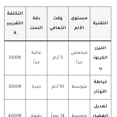
التكلفة
مستوى
وقت
دقة
التقنية
التقريبي
الألم
التعافي
النحت
ة
الليزر
منخفض
عالية
الكربون
5 أيام
3500€
جداً
جداً
ي
خياطة
متوسط
10 أيام
جيدة
3000€
الأوتار
تعديل
الغضار
متوسط
14 يوماً
دقيقة
4000€