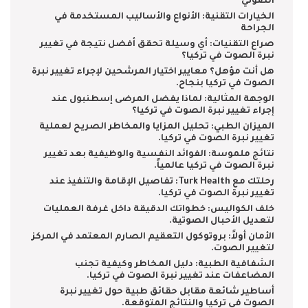
الصوتي
الخيارات التقنية: الأنواع والأساليب المستخدمة في
الجراحة
صراع التقنيات: أي وسيلة تحقق أفضل نتيجة في تغيير
نبرة الصوت في تركيا؟
هل أنت مؤهل؟ معايير اختيار المرشحين لإجراء تغيير نبرة
الصوت في تركيا بنجاح.
الوجهة المثالية: لماذا يفضل المرضى إسطنبول عند
إجراء تغيير نبرة الصوت في تركيا؟
الميزان الطبي: تحليل المزايا والمخاطر الصريح لعملية
تغيير نبرة الصوت في تركيا.
نتائج ملموسة: الفوائد النفسية والوظيفية بعد تغيير
نبرة الصوت في تركيا عالمياً.
رحلتك مع Turk Health: تفاصيل الإقامة والتنفيذ عند
تغيير نبرة الصوت في تركيا.
خلف الكواليس: خطواتك الدقيقة داخل غرفة العمليات
لتعديل الأحبال الصوتية.
الأمان أولاً: بروتوكول التعقيم الصارم المعتمد في المركز
لتغيير الصوت.
الشفافية الطبية: دليل المخاطر وكيفية تجنب
المضاعفات عند تغيير نبرة الصوت في تركيا.
أساطير شائعة مقابل حقائق طبية حول تغيير نبرة
الصوت في تركيا والنتائج المتوقعة.