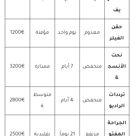
يف
حقن
معدوم
يوم واحد
مؤقتة
1200€
الفيلر
نحت
الأنسج
منخفض
7 أيام
ممتازة
3200€
ة
ترددات
متوسط
منخفض
4 أيام
2800€
الراديو
ة
الجراحة
المفتو
مرتفع
21 يوماً
تقليدية
2500€