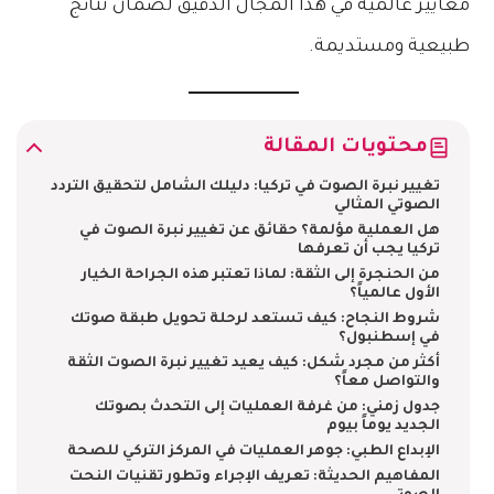
معايير عالمية في هذا المجال الدقيق لضمان نتائج
طبيعية ومستديمة.
محتويات المقالة
تغيير نبرة الصوت في تركيا: دليلك الشامل لتحقيق التردد
الصوتي المثالي
هل العملية مؤلمة؟ حقائق عن تغيير نبرة الصوت في
تركيا يجب أن تعرفها
من الحنجرة إلى الثقة: لماذا تعتبر هذه الجراحة الخيار
الأول عالمياً؟
شروط النجاح: كيف تستعد لرحلة تحويل طبقة صوتك
في إسطنبول؟
أكثر من مجرد شكل: كيف يعيد تغيير نبرة الصوت الثقة
والتواصل معاً؟
جدول زمني: من غرفة العمليات إلى التحدث بصوتك
الجديد يوماً بيوم
الإبداع الطبي: جوهر العمليات في المركز التركي للصحة
المفاهيم الحديثة: تعريف الإجراء وتطور تقنيات النحت