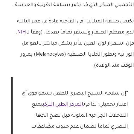
التجميلي المبكر الذي قد يضر بسلامة القرنية والعدسة.
تكتمل صبغة الميلانين في القزحية عادة في عمر الثالثة
لدى معظم الصغار وتستقر تماماً بعدها. (وفقاً لـ
NIH
,
فإن استقرار لون العين يتأثر بشكل مباشر بالعوامل
الوراثية وتطور الخلايا الصبغية (Melanocytes) بمرور
الوقت منذ الولادة).
“إن سلامة النسيج البصري للطفل تسمو فوق أي
اعتبار تجميلي؛ لذا فإن
المركز الطبي التركي
يمنع
التدخلات الجراحية الملونة قبل نضج الجهاز
البصري تماماً لضمان عدم حدوث مضاعفات