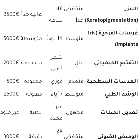
الليزر
منخفض
48
عالية جداً
3500€
(Keratopigmentation)
جداً
ساعة
غرسات القزحية (Iris
متوسط
14 يوماً
متوسطة
5000€
Implants)
شهر
التفتيح الكيميائي
عالٍ
منخفضة
2000€
كامل
العدسات السطحية
منعدم
فوري
محدودة
500€
الوشم الطبي
متوسط
7 أيام
مقبولة
2500€
غير
تعديل الجينات
مجهول
بحثية
غير متوفر
محدد
24
الوميض الضوئي
منخفض
دقيقة
3000€