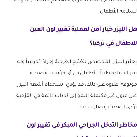
المتاحة حالياً في المنطقة وتوافقها مع المعايير الدولية
لسلامة الأطفال.
هل الليزر خيار آمن لعملية
تغيير لون العين
للاطفال في تركيا
؟
يعتبر الليزر المخصص لتفتيح القزحية إجراءً تجريبياً ولم
يتم اعتماده طبياً للأطفال في أي مؤسسة صحية
موثوقة. علاوة على ذلك، قد يؤدي استخدام أشعة الليزر
على عيون غير مكتملة النمو إلى ندبات دائمة في القزحية
تؤدي لضعف إبصار شديد.
مخاطر التدخل الجراحي المبكر في
تغيير لون