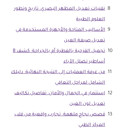
تقنيات تعديل المظهر البصري: تاريخ وتطور
العلوم الطبية
الأساليب المتاحة والأجهزة المستخدمة في
تعديل صبغة العين
تجميل القزحية بالفطرة أم بالجراحة: كشف 8
أساطير تضلل الآباء
من غرفة العمليات إلى النتيجة النهائية: دليلك
الشامل لمراحل التعافي
استثمار في الجمال والأمان: تفاصيل تكاليف
تعديل لون العين
قصص نجاح ملهمة: تجارب واقعية من قلب
المركز الطبي