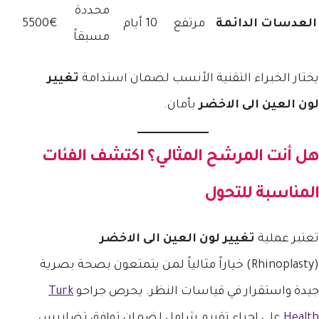
محددة
العدسات الدائمة
مرتفع
10 أيام
5500€
مسبقاً
يختار الخبراء التقنية الأنسب لضمان استدامة
تغيير
لون العين الى الاخضر
بأمان.
هل أنت المرشح المثالي؟ اكتشف الفئات
المناسبة للتحول
تعتبر عملية
تغيير لون العين الى الاخضر
(Rhinoplasty) خياراً مثالياً لمن يتمتعون بصحة بصرية
جيدة واستقرار في قياسات النظر. يحرص جراحو
Turk
Health
على إجراء تقييم شامل لضمان توافق تضاريس