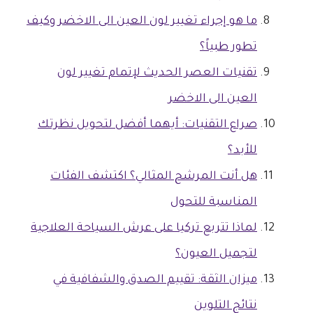
ما هو إجراء تغيير لون العين الى الاخضر وكيف
تطور طبياً؟
تقنيات العصر الحديث لإتمام تغيير لون
العين الى الاخضر
صراع التقنيات: أيهما أفضل لتحويل نظرتك
للأبد؟
هل أنت المرشح المثالي؟ اكتشف الفئات
المناسبة للتحول
لماذا تتربع تركيا على عرش السياحة العلاجية
لتجميل العيون؟
ميزان الثقة: تقييم الصدق والشفافية في
نتائج التلوين