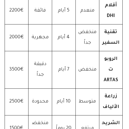
أقلام
منعدم
5 أيام
فائقة
2200€
DHI
تقنية
منخفض
4 أيام
مجهرية
2000€
السفير
جداً
الروبو
دقيقة
ت
منخفض
7 أيام
3500€
جداً
ARTAS
زراعة
متوسط
10 أيام
محدودة
2500€
الألياف
الشريح
منخفض
مرتفع
20 يوماً
1500€