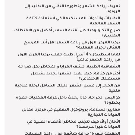
تعريف زراعة الشعر وتطورها التقني من التقليد إلى
الروبوت
التقنيات والأدوات المستخدمة في استعادة كثافة
الشعر العالمية
صراع التكنولوجيا: هل تقنية السفير أفضل من الاقتطاف
التقليدي؟
تركيا المركز الاول في زراعة الشعر: هل أنت المرشح
المثالي لإجراء العملية؟
لماذا اسطنبول؟ 4 أسرار طبية جعلت تركيا المركز الاول
في زراعة الشعر عالمياً
الشفافية الطبية: كشف المزايا والمخاطر بكل صراحة
أكثر من كثافة: كيف يعيد الشعر الجديد تشكيل
مستقبلك الاجتماعي؟
من الحجز إلى غسل الشعر: دليلك الشامل لرحلة علاجية
ملكية
كواليس الجراحة: ماذا يحدث داخل غرفة العمليات خطوة
بخطوة؟
معايير السلامة: بروتوكول التعقيم في مركزنا مقابل
العيادات التجارية
الأمان أولاً: كيف تتجنب مخاطر الأخطاء الطبية في
العيادات غير المرخصة؟
الحقيقة خلف 16 خرافة شائعة حول زراعة البصيلات