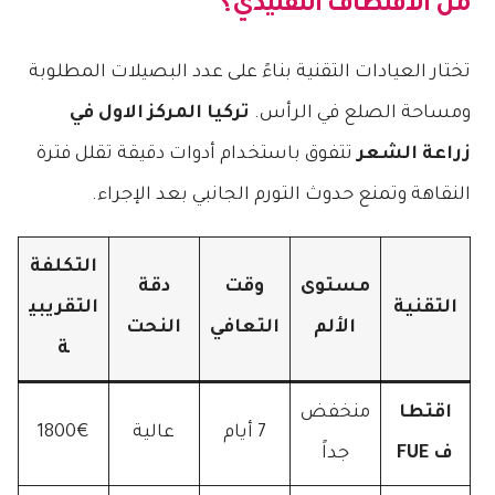
من الاقتطاف التقليدي؟
تختار العيادات التقنية بناءً على عدد البصيلات المطلوبة
ومساحة الصلع في الرأس.
تركيا المركز الاول في
زراعة الشعر
تتفوق باستخدام أدوات دقيقة تقلل فترة
النقاهة وتمنع حدوث التورم الجانبي بعد الإجراء.
التكلفة
مستوى
وقت
دقة
التقنية
التقريبي
الألم
التعافي
النحت
ة
اقتطا
منخفض
7 أيام
عالية
1800€
ف FUE
جداً