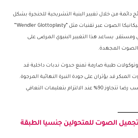
ئج دائمة من خلال تغيير البنية التشريحية للحنجرة بشكل
جذري لا يتأثر بمرور الوقت. تؤدي الجراحة إلى تعديل ميكانيكا الصوت عبر تقنيات مثل “Wendler Glottoplasty”
ومستقر. يساعد هذا التغيير البنيوي المرضى على
 الصوت المجهدة.
روتوكولات طبية صارمة تمنع حدوث ندبات داخلية قد
ت المبكر قد يؤثران على جودة النبرة النهائية المرجوة.
, فإن جراحات الصوت الجندرية تحقق نسب رضا تتجاوز 90% عند الالتزام بتعليمات التعافي
جميل الصوت للمتحولين جنسيا
الطبقة