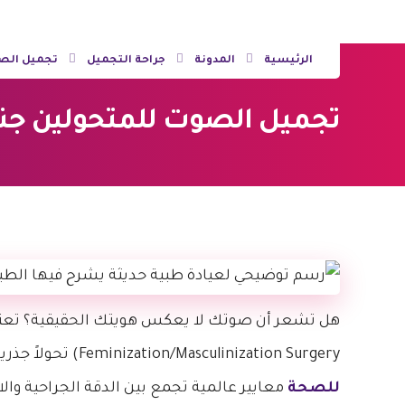
الرئيسية
المدونة
جراحة التجميل
تجميل الص
تجميل الصوت للمتحولين جنسيا | 7 أسرار للنتائ
هل تشعر أن صوتك لا يعكس هويتك الحقيقية؟ تعتب
Feminization/Masculinization Surgery) تحولاً جذرياً علمياً يتجاوز مجرد الكلام، حيث يضع
للصحة
معايير عالمية تجمع بين الدقة الجراحية وال