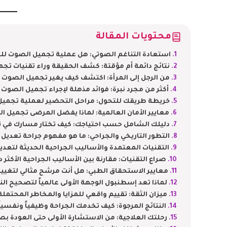
محتويات المقالة
استعادة التناغم الصوتي: هل عملية تجميل الصوت للم
نتائج دائمة أم مؤقتة: كشف الحقيقة وراء تقنيات تج
من الرجل إلى المرأة: اكتشف كيف يغير تجميل الصوت ل
أكثر من مجرد نبرة: فوائد مذهلة لإجراء تجميل الصوت
خريطة طريقك للتحول: مراحل التحضير لعملية تجميل
معايير الأمان العالمية: لماذا يفضل المرضى تجميل ا
دليلك الشامل حسب احتياجك: كيف تختار مسارك في 
التطور التاريخي والجراحي: ما هو مفهوم جراحة تعديل ا
التقنيات المعتمدة والأساليب الجراحية الحديثة لتعد
صراع التقنيات: مقارنة بين الأساليب الجراحية الأكث
معايير الاستحقاق الطبي: هل أنت مرشح مثالي لتغيي
لماذا تعد إسطنبول الوجهة الأولى عالمياً لتصحيح الن
ميزان الثقة: تقييم واقعي للمزايا والمخاطر المحتملة
النتائج المرجوة: كيف تخدمك الجراحة وظيفياً ونفسياً
رحلتك العلاجية: من الاستشارة الأولى حتى العودة ب