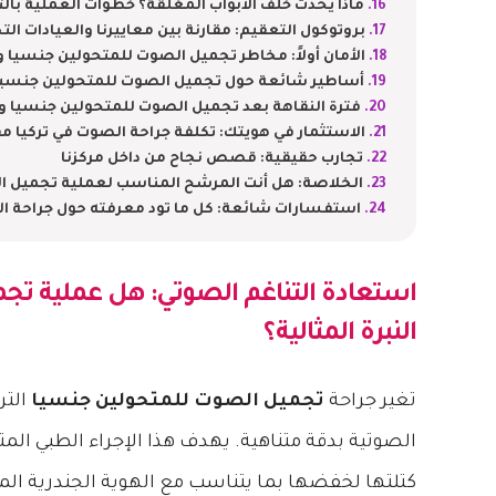
ماذا يحدث خلف الأبواب المغلقة؟ خطوات العملية با
بروتوكول التعقيم: مقارنة بين معاييرنا والعيادات التج
الأمان أولاً: مخاطر تجميل الصوت للمتحولين جنسيا و
أساطير شائعة حول تجميل الصوت للمتحولين جنسيا:
فترة النقاهة بعد تجميل الصوت للمتحولين جنسيا 
الاستثمار في هويتك: تكلفة جراحة الصوت في تركيا مقا
تجارب حقيقية: قصص نجاح من داخل مركزنا
الخلاصة: هل أنت المرشح المناسب لعملية تجميل ال
استفسارات شائعة: كل ما تود معرفته حول جراحة ال
استعادة التناغم الصوتي: هل عملية
تجم
النبرة المثالية؟
تغير جراحة
تجميل الصوت للمتحولين جنسيا
التر
الصوتية بدقة متناهية. يهدف هذا الإجراء الطبي المتق
كتلتها لخفضها بما يتناسب مع الهوية الجندرية ا