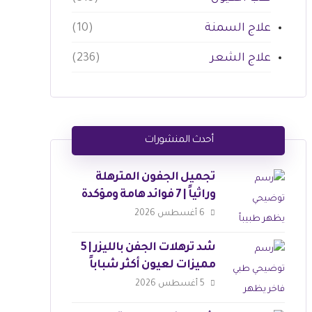
علاج السمنة
(10)
علاج الشعر
(236)
أحدث المنشورات
تجميل الجفون المترهلة
وراثياً | 7 فوائد هامة ومؤكدة
6 أغسطس 2026
شد ترهلات الجفن بالليزر | 5
مميزات لعيون أكثر شباباً
5 أغسطس 2026