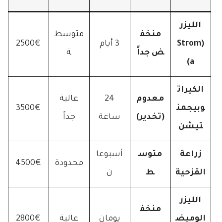
الليزر
منخف
متوسط
(Strom
3 أيام
2500€
ض جداً
ة
a)
الكيرات
معدوم
24
عالية
وبيجمن
3500€
(تخدير)
ساعة
جداً
تيشن
زراعة
متوس
أسبوعا
محدودة
4500€
القزحية
ط
ن
الليزر
منخف
الوميض
يومان
عالية
2800€