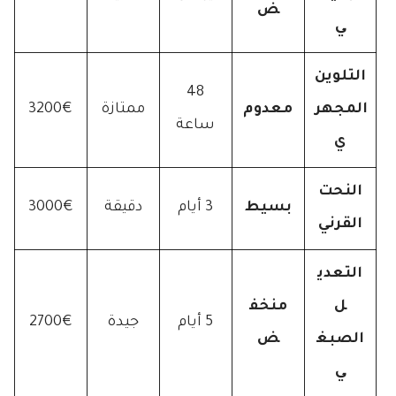
ض
ي
التلوين
48
المجهر
معدوم
ممتازة
3200€
ساعة
ي
النحت
بسيط
3 أيام
دقيقة
3000€
القرني
التعدي
ل
منخف
5 أيام
جيدة
2700€
الصبغ
ض
ي