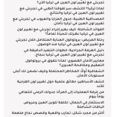
تجربتي مع تغيير لون العين في تركيا الآن؟
لماذا تركيا؟ اكتشف سر تفوقنا الطبي في تجربتي مع
تغيير لون العين في تركيا والنتائج.
المصداقية الطبية: جدول المزايا والعيوب في تجربتي مع
تغيير لون العين في تركيا بأمان.
الفوائد الشاملة: كيف يغير إجراء تجربتي مع تغيير لون
العين في تركيا نظرتك للحياة تماماً؟
رحلة المريض: بروتوكول العناية المتكامل خلال تجربتي
مع تغيير لون العين في تركيا منذ الوصول.
دليل الغرفة الجراحية: خطوات التنفيذ الدقيقة في
تجربتي مع تغيير لون العين في تركيا بنجاح.
معايير الأمان القصوى: لماذا نتفوق في بروتوكول
التعقيم ومكافحة العدوى؟
الشفافية أولاً: المخاطر المحتملة وكيف نضمن لك أعلى
مستويات الأمان.
كشف الأساطير: حقائق علمية حول تغيير لون القزحية
للأبد
من غرفة العمليات إلى المرآة: جدولك الزمني للتعافي
يوماً بيوم
الاستثمار في الجمال: تكلفة تلوين العين وعروض
الباقات الشاملة
أكثر من مجرد شكل: تجارب واقعية وقصص نجاح ملهمة