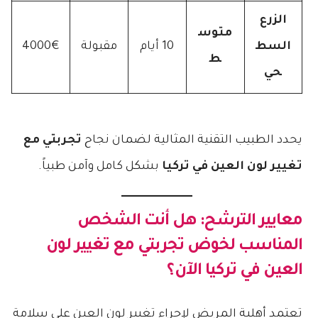
الزرع
متوس
السط
10 أيام
مقبولة
4000€
ط
حي
يحدد الطبيب التقنية المثالية لضمان نجاح
تجربتي مع
تغيير لون العين في تركيا
بشكل كامل وآمن طبياً.
معايير الترشح: هل أنت الشخص
المناسب لخوض
تجربتي مع تغيير لون
العين في تركيا
الآن؟
تعتمد أهلية المريض لإجراء تغيير لون العين على سلامة