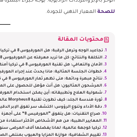
الوخز بالإبر والترددات الراديوية. يوجه خبراء البشرة
للصحة
المعيار الذهبي للجودة.
محتويات المقالة
تجاعيد الوجه وترهل الرقبة: هل المورفيوس 8 في تركيا هو الحل النهائي؟
التكلفة والنتائج: كل ما تريد معرفته عن المورفيوس 8 في تركيا قبل البدء
الأمان والتعافي: هل تقنية المورفيوس 8 في تركيا آمنة لجميع أنواع البشرة؟
خطوات الجلسة المثالية: ماذا يحدث عند إجراء المورفيوس 8 في تركيا ف
نتائج مبهرة ودائمة: متى تظهر ثمار المورفيوس 8 في تركيا على وجهك؟
المرشحون المثاليون: هل أنت مؤهل للحصول على المورفيوس 8 في ت
شمولية العلاج وتطبيقاته: أين يمكن استخدام المورفيوس 8 في تركيا ف
ثورة هندسة الجلد: كيف تطورت تقنية Morpheus8 عالمياً؟
دقة الأداء وتنوع الرؤوس: اكتشف سر تفوق الإبر الدقيقة
صراع التقنيات: هل يتفوق “المورفيس 8” على أجهزة الليزر التقليدية؟
المعايير الطبية: من هم الأشخاص الأكثر استفادة من ه
تركيا كوجهة عالمية: لماذا يفضلها آلاف المرضى سنويا
تقييم الشفافية: موازنة المزايا والعيوب بمنتهى الص