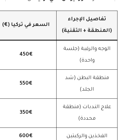
تفاصيل الإجراء
السعر في تركيا (€)
(المنطقة + التقنية)
الوجه والرقبة (جلسة
450€
واحدة)
منطقة البطن (شد
550€
الجلد)
علاج الندبات (منطقة
350€
محددة)
الفخذين والركبتين
600€