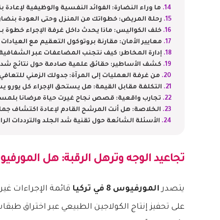
ما وراء النضارة: الفوائد النفسية والوظيفية لإعادة بن
رحلة المريض: خطواتك من المنزل وحتى العودة بنضار
خلف الكواليس: ماذا يحدث داخل غرفة الإجراء خطوة 
معايير الأمان: مقارنة بروتوكول التعقيم مع العيادات 
إدارة المخاطر: كيف نتجنب المضاعفات عبر الشفافية
كشف الأساطير: حقائق علمية صادمة حول نتائج شد ا
من غرفة العمليات إلى المرآة: جدولك الزمني للتعافي ي
التكلفة مقابل القيمة: هل يستحق الإجراء كل يورو ي
تجارب واقعية: قصص نجاح غيرت حياة مرضانا بلمس
الخلاصة: هل أنت المرشح القادم لإعادة اكتشاف جما
الأسئلة الشائعة حول تقنية شد الجلد والترددات الراد
تجاعيد الوجه وترهل الرقبة: هل
المورفيوس 8 في
يتصدر
المورفيوس 8 في تركيا
قائمة الإجراءات غير
على تحفيز إنتاج الكولاجين الطبيعي عبر اختراق طب