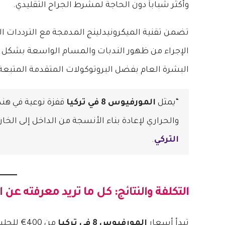
وأكثر شباباً دون الحاجة لمشرط الجراح التقليدي.
تضمن تقنية الميكرونيدلينج المدمجة مع الترددات الرا
الإجراء من ظهور الندبات والمسام الواسعة بشك
البشرة العام بفضل البروتوكولات المتقدمة المتبعة
“يمثل
المورفيوس 8 في تركيا
قفزة نوعية في هند
والحراري لإعادة بناء الأنسجة من الداخل إلى الخارج
التركي
.
التكلفة والنتائج: كل ما تريد معرفته عن
ا
تبدأ أسعار
المورفيوس 8 في تركيا
من 400€ للجلسة الواحدة وفقاً للمعايير الطبية المتبعة دولياً.