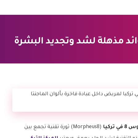
ي تركيا
(Morpheus8) ثورة تقنية تجمع بين