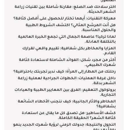
العصور.
اختر سلاحك ضد الصلع: مقارنة شاملة بين تقنيات زراعة
الشعر الحديثة.
معركة التقنيات: أيهما تختار للحصول على أفضل كثافة؟
هل أنت المرشح المثالي؟ اكتشف الشروط الطبية
والحلول المناسبة.
لماذا تركيا؟ عاصمة الجمال التي تجمع الخبرة العالمية
بالتكلفة العادلة.
المزايا والمخاطر بكل شفافية: تقييم واقعي لقرارك
القادم.
أكثر من مجرد شكل: الفوائد الشاملة لاستعادة كثافة
شعرك الطبيعي.
رحلتك من المطار إلى المرآة: كيف ندير تجربتك باحترافية؟
داخل غرفة العمليات: الخطوات الجراحية لعملية زراعة
الشعر بدقة.
بروتوكول التعقيم: الفرق بين المعايير الطبية والعيادات
التجارية.
المخاطر والآثار الجانبية: كيف نتجنب الأخطاء الشائعة
بشفافية؟
كشف الأساطير: هل تصدق كل ما يقال عن استعادة
كثافة الشعر؟ الحقيقة الكاملة.
التحول والنتيجة: جدولك الزمني لرؤية شعرك الجديد ينمو