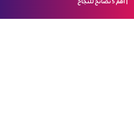
| أهم 5 نصائح للنجاح