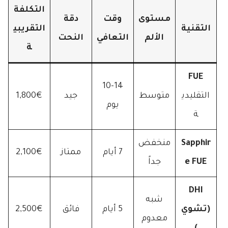
التكلفة
مستوى
وقت
دقة
التقنية
التقريبي
الألم
التعافي
النحت
ة
FUE
10-14
التقليدي
متوسط
جيد
1,800€
يوم
ة
Sapphir
منخفض
7 أيام
ممتاز
2,100€
e FUE
جداً
DHI
شبه
(تشوي
5 أيام
فائق
2,500€
معدوم