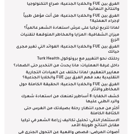
الفرق بين FUE والخلايا الجذعية: صراع التكنولوجيا
والنتائج النهائية
الفرق بين FUE والخلايا الجذعية: هل أنت مؤهل طبياً
لإجراء العملية؟
لماذا تتربع تركيا على عرش استعادة الشعر عالمياً؟
ميزان الشفافية: المزايا والمخاطر المتوقعة لتقنيات
الزرع
الفرق بين FUE والخلايا الجذعية: الفوائد التي تغير مجرى
حياتك
رحلتك نحو التغيير مع بروتوكول Turk Health
داخل غرفة العمليات: ماذا يحدث من التخدير حتى الضماد؟
معايير التعقيم: لماذا نختلف عن العيادات التجارية
التقليدية بعد فهم الفرق بين FUE والخلايا الجذعية؟
الفرق بين FUE والخلايا الجذعية: الحقيقة الكاملة حول
المخاطر والآثار
كشف الخفايا: 8 أساطير تمنعك من استعادة شعرك
والرد الطبي عليها
أكثر من مجرد انتظار: رحلة بصيلاتك من الغرس حتى
الكثافة الكاملة
الاستثمار الذكي: تحليل تكاليف زراعة الشعر في تركيا
مقابل النتائج طويلة الأمد
أصوات المرضى: قصص واقعية عن التحول الجذري في