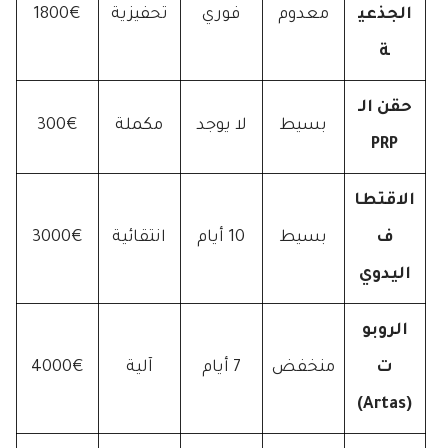
الجذعي
معدوم
فوري
تحفيزية
1800€
ة
حقن الـ
بسيط
لا يوجد
مكملة
300€
PRP
الاقتطا
ف
بسيط
10 أيام
انتقائية
3000€
اليدوي
الروبو
ت
منخفض
7 أيام
آلية
4000€
(Artas)