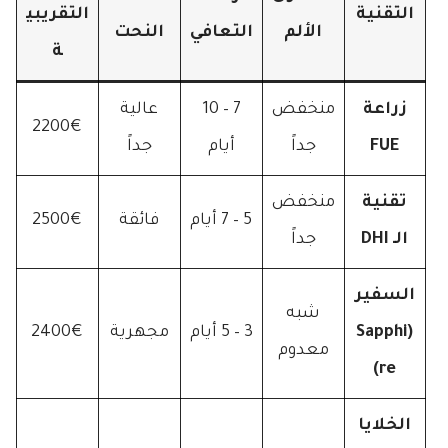
التقنية
التقريبي
الألم
التعافي
النحت
ة
زراعة
منخفض
7 – 10
عالية
2200€
FUE
جداً
أيام
جداً
تقنية
منخفض
5 – 7 أيام
فائقة
2500€
الـ DHI
جداً
السفير
شبه
(Sapphi
3 – 5 أيام
مجهرية
2400€
معدوم
re)
الخلايا