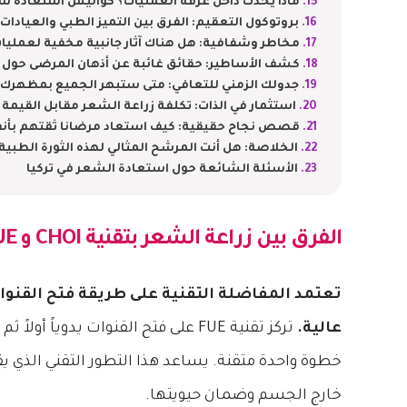
ماذا يحدث داخل غرفة العمليات؟ كواليس استعادة ش
بروتوكول التعقيم: الفرق بين التميز الطبي والعيادات ا
مخاطر وشفافية: هل هناك آثار جانبية مخفية لعمليا
كشف الأساطير: حقائق غائبة عن أذهان المرضى حول
جدولك الزمني للتعافي: متى ستبهر الجميع بمظهرك 
استثمار في الذات: تكلفة زراعة الشعر مقابل القيمة
قصص نجاح حقيقية: كيف استعاد مرضانا ثقتهم ب
الخلاصة: هل أنت المرشح المثالي لهذه الثورة الطبية
الأسئلة الشائعة حول استعادة الشعر في تركيا
الفرق بين زراعة الشعر بتقنية CHOI و FUE
تعتمد المفاضلة التقنية على طريقة فتح الق
عالية.
تركز تقنية FUE على فتح القنوات يدوي
خطوة واحدة متقنة. يساعد هذا التطور التقني الذي 
خارج الجسم وضمان حيويتها.