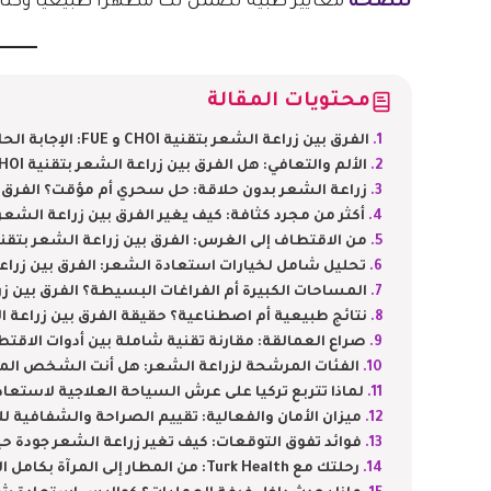
للصحة
معايير طبية تضمن لك مظهراً طبيعياً وكثافة
محتويات المقالة
الفرق بين زراعة الشعر بتقنية CHOI و FUE: الإجابة الحاسمة لاختيارك الأنسب
الألم والتعافي: هل الفرق بين زراعة الشعر بتقنية CHOI و FUE مؤلم كما تتخيل؟
زراعة الشعر بدون حلاقة: حل سحري أم مؤقت؟ الفرق بين زراع
أكثر من مجرد كثافة: كيف يغير الفرق بين زراعة الشعر بتقنية CHOI و FUE 
من الاقتطاف إلى الغرس: الفرق بين زراعة الشعر بتقنية CHOI و FUE خطوة بخ
تحليل شامل لخيارات استعادة الشعر: الفرق بين زراعة الشعر بتقنية 
المساحات الكبيرة أم الفراغات البسيطة؟ الفرق بين زراعة الشعر بتقني
نتائج طبيعية أم اصطناعية؟ حقيقة الفرق بين زراعة الشعر بتقنية I
صراع العمالقة: مقارنة تقنية شاملة بين أدوات الاقتطاف وا
الفئات المرشحة لزراعة الشعر: هل أنت الشخص المن
لماذا تتربع تركيا على عرش السياحة العلاجية لاستعاد
ميزان الأمان والفعالية: تقييم الصراحة والشفافية 
فوائد تفوق التوقعات: كيف تغير زراعة الشعر جودة حيا
رحلتك مع Turk Health: من المطار إلى المرآة بكامل الثقة بعد معرفة الفرق بين زراعة الشعر بتقنية CHOI و FUE