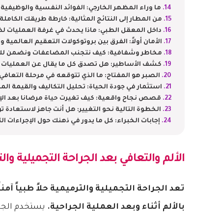
ما وراء المظهر الخارجي: الفوائد النفسية والوظيفية 
من المطار إلى النتائج المثالية: خارطة طريقك الكام
داخل المعقل الطبي: ماذا يحدث في غرفة العمليات ل
الأمان أولاً: الفرق بين بروتوكولات التعقيم العالمية 
مخاطر وشفافية: كيف نتجنب المضاعفات ونضمن لك 
كشف الأساطير: هل تصدق كل ما يقال عن العمليات ا
الصبر هو المفتاح: ما الذي تتوقعه في مرحلة التعافي و
استثمار في جودة الحياة: تحليل التكاليف والقيمة ال
قصص نجاح واقعية: كيف تغيرت حياة مرضانا بعد الإ
الخطوة التالية نحو التغيير: هل أنت جاهز لاستعادة
إجابات الخبراء: كل ما يدور في ذهنك حول الإجراءات ال
الألم والتعافي بعد
الجراحة التجميلية وال
تعد الجراحة التجميلية والترميمية حلاً طبياً آم
بالألم أثناء وبعد العملية الجراحية.
يستخدم الجر