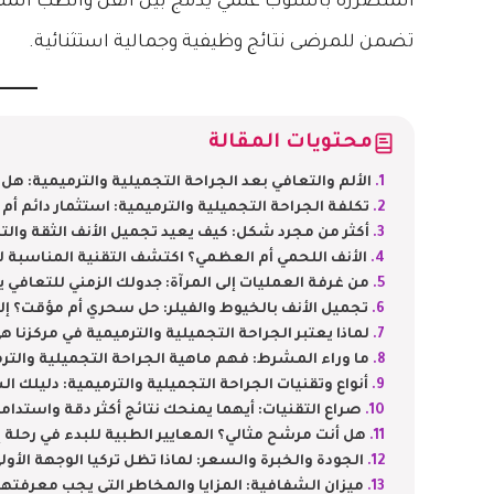
المتضررة بأسلوب علمي يدمج بين الفن والطب الم
تضمن للمرضى نتائج وظيفية وجمالية استثنائية.
محتويات المقالة
الألم والتعافي بعد الجراحة التجميلية والترميمية: هل
تكلفة الجراحة التجميلية والترميمية: استثمار دائم أ
أكثر من مجرد شكل: كيف يعيد تجميل الأنف الثقة والت
الأنف اللحمي أم العظمي؟ اكتشف التقنية المناسبة لو
من غرفة العمليات إلى المرآة: جدولك الزمني للتعافي يو
تجميل الأنف بالخيوط والفيلر: حل سحري أم مؤقت؟ إلي
لماذا يعتبر الجراحة التجميلية والترميمية في مركزنا 
ما وراء المشرط: فهم ماهية الجراحة التجميلية والترم
أنواع وتقنيات الجراحة التجميلية والترميمية: دليلك ال
صراع التقنيات: أيهما يمنحك نتائج أكثر دقة واستدا
هل أنت مرشح مثالي؟ المعايير الطبية للبدء في رحلة إع
الجودة والخبرة والسعر: لماذا تظل تركيا الوجهة الأولى
ميزان الشفافية: المزايا والمخاطر التي يجب معرفته