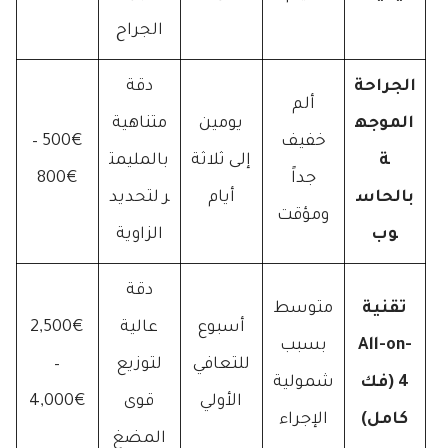
الجراح
الجراحة
دقة
ألم
الموجه
يومين
متناهية
خفيف
500€ –
ة
إلى ثلاثة
بالمليمت
جداً
800€
بالحاس
أيام
ر لتحديد
ومؤقت
وب
الزاوية
دقة
تقنية
متوسط
أسبوع
عالية
2,500€
All-on-
بسبب
للتعافي
لتوزيع
–
4 (فك
شمولية
الأولي
قوى
4,000€
كامل)
الإجراء
المضغ