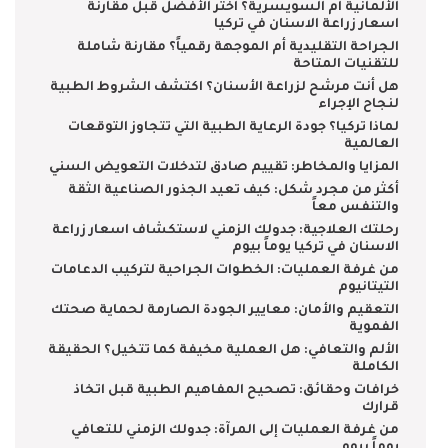
الألمانية أم السويسرية؟ اختر الأفضل قبل مقارنة
اسعار زراعة الاسنان في تركيا
الجراحة التقليدية أم الموجهة رقمياً؟ مقارنة شاملة
للتقنيات المتاحة
هل أنت مرشح لزراعة الأسنان؟ اكتشف الشروط الطبية
لنجاح الإجراء
لماذا تركيا؟ جودة الرعاية الطبية التي تتجاوز التوقعات
العالمية
المزايا والمخاطر: تقييم صادق لتدخلات التعويض السني
أكثر من مجرد شكل: كيف تعيد الجذور الصناعية الثقة
والتنفس معاً
رحلتك العلاجية: جدولك الزمني لاستكشاف اسعار زراعة
الاسنان في تركيا يوماً بيوم
من غرفة العمليات: الخطوات الجراحية لتركيب الدعامات
التيتانيوم
التعقيم والأمان: معايير الجودة الصارمة لحماية صحتك
الفموية
الألم والتعافي: هل العملية مخيفة كما تتخيل؟ الحقيقة
الكاملة
خرافات وحقائق: تصحيح المفاهيم الطبية قبل اتخاذ
قرارك
من غرفة العمليات إلى المرآة: جدولك الزمني للتعافي