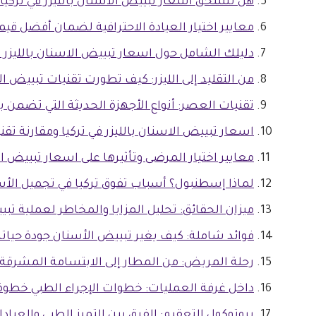
هل تستحق اسعار تبييض الاسنان بالليزر في تركيا ا
معايير اختيار العيادة الاحترافية لضمان أفضل قيمة
دليلك الشامل حول اسعار تبييض الاسنان بالليزر ف
من التقليد إلى الليزر: كيف تطورت تقنيات تبييض ا
تقنيات العصر: أنواع الأجهزة الحديثة التي تضمن بي
اسعار تبييض الاسنان بالليزر في تركيا ومقارنة تق
معايير اختيار المرضى وتأثيرها على اسعار تبييض الا
لماذا إسطنبول؟ أسباب تفوق تركيا في تجميل الأسن
ميزان الحقائق: تحليل المزايا والمخاطر لعملية تب
فوائد شاملة: كيف يغير تبييض الأسنان جودة حياتك
رحلة المريض: من المطار إلى الابتسامة المشرقة مع Health Center
داخل غرفة العمليات: خطوات الإجراء الطبي خطو
بروتوكول التعقيم: الفرق بين التميز الطبي والعيادا