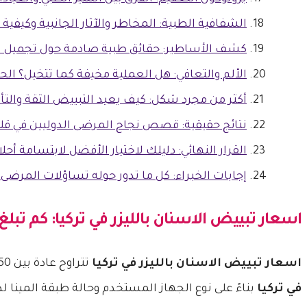
الشفافية الطبية: المخاطر والآثار الجانبية وكيفية 
كشف الأساطير: حقائق طبية صادمة حول تجميل ال
الألم والتعافي: هل العملية مخيفة كما تتخيل؟ الح
أكثر من مجرد شكل: كيف يعيد التبييض الثقة والتأل
نتائج حقيقية: قصص نجاح المرضى الدوليين في ق
القرار النهائي: دليلك لاختيار الأفضل لابتسامة أح
إجابات الخبراء: كل ما تدور حوله تساؤلات المرضى
اسعار تبييض الاسنان بالليزر في تركيا
: كم تبلغ
اسعار تبييض الاسنان بالليزر في تركيا
تتراوح عادة بين 150€ إلى 400€ للجلسة الواحدة شاملة الفحوصات الطبية. تختلف تكلفة
في تركيا
بناءً على نوع الجهاز المستخدم وحالة طبقة المينا