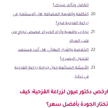
الكامل وتألق عينيك؟
التكلفة والقيمة المضافة: هل الاستثمار في
زراعة القزحية مجزٍ؟
تجارب واقعية وآراء الخبراء: قصص نجاح من
قلب المركز
الخلاصة والقرار النهائي: هل أنت مستعد
للتحول البصري؟
الأسئلة الشائعة حول جراحة زراعة القزحية
في تركيا
ارخص دكتور عيون لزراعة القزحية
: كيف
تختار الجودة بأفضل سعر؟