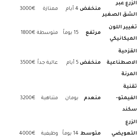
الزرع عبر
منخفض
4 أيام
ممتازة
3000€
الشق الصغير
تغيير اللون
مرتفع
15 يوماً
متوسطة
1800€
الميكانيكي
القزحية
الاصطناعية
منخفض
5 أيام
عالية جداً
3500€
المرنة
تقنية
الفيمتو-
منعدم
يومان
متناهية
3200€
سكند
الزرع
التعويضي
متوسط
14 يوماً
وظيفية
4000€