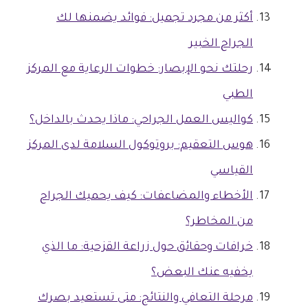
أكثر من مجرد تجميل: فوائد يضمنها لك
الجراح الخبير
رحلتك نحو الإبصار: خطوات الرعاية مع المركز
الطبي
كواليس العمل الجراحي: ماذا يحدث بالداخل؟
هوس التعقيم: بروتوكول السلامة لدى المركز
القياسي
الأخطاء والمضاعفات: كيف يحميك الجراح
من المخاطر؟
خرافات وحقائق حول زراعة القزحية: ما الذي
يخفيه عنك البعض؟
مرحلة التعافي والنتائج: متى تستعيد بصرك