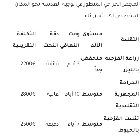
المجهر الجراحي المتطور في توجيه العدسة نحو المكان
المخصص لها بأمان تام.
مستوى
وقت
دقة
التكلفة
التقنية
الألم
التعافي
النحت
التقريبية
زراعة القزحية
منخفض
3 أيام
فائقة
2200€
بالليزر
جداً
الجراحة
المجهرية
متوسط
10 أيام
عالية
2800€
التقليدية
تثبيت القزحية
متوسط
7 أيام
دقيقة
2500€
بالخيوط