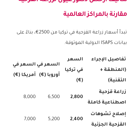
تكاليف
ارخص دكتور عيون لزراعة القزحية
مقارنة بالمراكز العالمية
تبدأ أسعار زراعة القزحية في تركيا من 2500€، بناءً على
بيانات ISAPS الدولية الموثوقة.
تفاصيل الإجراء
السعر
السعر في
السعر في
(المنطقة +
في تركيا
أوروبا (€)
أمريكا (€)
التقنية)
(€)
زراعة قزحية
8,000
6,500
2,800
اصطناعية كاملة
إصلاح تشوهات
7,000
5,200
2,400
القزحية الجزئية